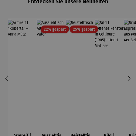
Entdecken Sie unsere Neuheiten
Rabatt
Rabatt
22% gespart
25% gespart
Armreif |
Ausziehtis
Beistelltis
Bild |
Bri