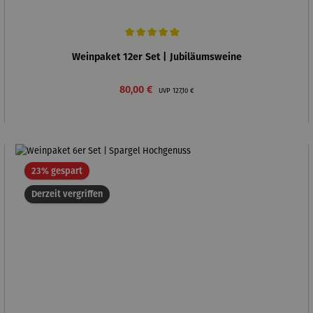
Durchschnittliche Bewertung von 5 von 5 Sternen
Weinpaket 12er Set | Jubiläumsweine
Verkaufspreis:
Regulärer Preis:
80,00 €
UVP
127,10 €
Rabatt
23% gespart
Derzeit vergriffen