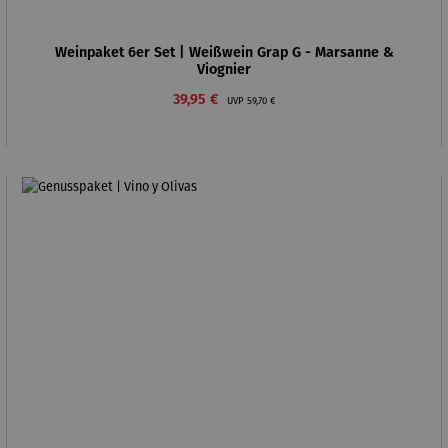
Weinpaket 6er Set | Weißwein Grap G - Marsanne &
Viognier
Verkaufspreis:
Regulärer Preis:
39,95 €
UVP
59,70 €