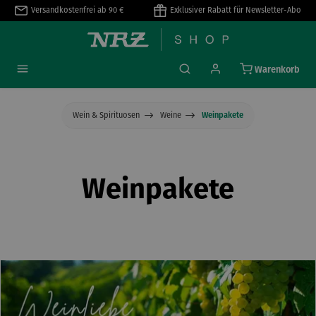
Versandkostenfrei ab 90 €
Exklusiver Rabatt für Newsletter-Abo
alt springen
Warenkorb
Wein & Spirituosen
Weine
Weinpakete
Weinpakete