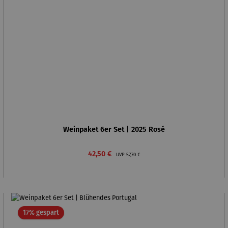
Weinpaket 6er Set | 2025 Rosé
Verkaufspreis:
Regulärer Preis:
42,50 €
UVP
57,70 €
Rabatt
17% gespart