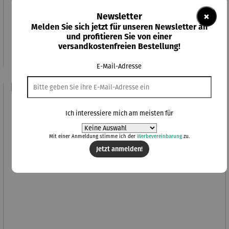
Durchschnittliche Bewertung von 5 von 5 Sternen
×
Newsletter
Weinpaket 6er Set | Klassiker leichte Sommerküche
Melden Sie sich jetzt für unseren Newsletter an
und profitieren Sie von einer
Verkaufspreis:
Regulärer Preis:
35,00 €
UVP
53,70 €
versandkostenfreien Bestellung!
E-Mail-Adresse
Rabatt
49% gespart
Ich interessiere mich am meisten für
Mit einer Anmeldung stimme ich der
Werbevereinbarung
zu.
Jetzt anmelden!