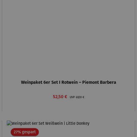
Weinpaket 6er Set I Rotwein – Piemont Barbera
Verkaufspreis:
Regulärer Preis:
52,50 €
UVP
69,10 €
Rabatt
27% gespart