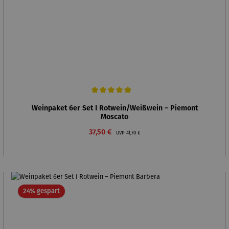
Durchschnittliche Bewertung von 5 von 5 Sternen
Weinpaket 6er Set I Rotwein/Weißwein – Piemont
Moscato
Verkaufspreis:
Regulärer Preis:
37,50 €
UVP
41,70 €
Rabatt
24% gespart