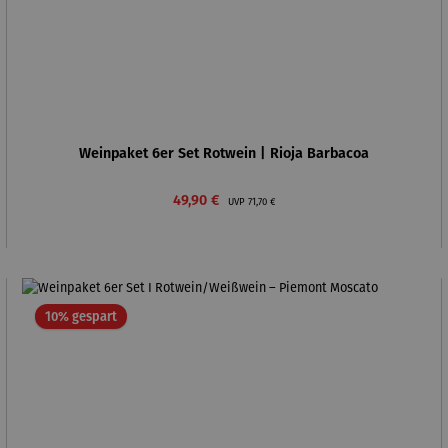
Weinpaket 6er Set Rotwein | Rioja Barbacoa
Verkaufspreis:
Regulärer Preis:
49,90 €
UVP
71,70 €
Rabatt
10% gespart