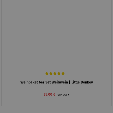
Durchschnittliche Bewertung von 5 von 5 Sternen
Weinpaket 6er Set Weißwein | Little Donkey
Verkaufspreis:
Regulärer Preis:
35,00 €
UVP
47,70 €