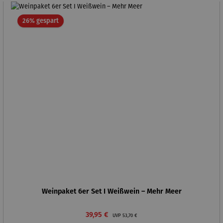
Rabatt
26% gespart
Weinpaket 6er Set I Weißwein – Mehr Meer
Verkaufspreis:
Regulärer Preis:
39,95 €
UVP
53,70 €