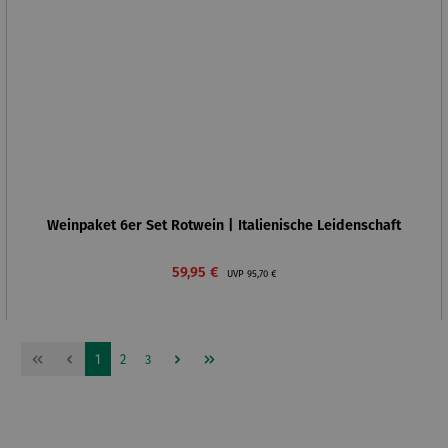
Weinpaket 6er Set Rotwein | Italienische Leidenschaft
Verkaufspreis:
Regulärer Preis:
59,95 €
UVP
95,70 €
Seite
Seite
Seite
1
2
3