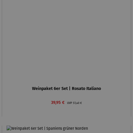
Weinpaket 6er Set | Rosato Italiano
Verkaufspreis:
Regulärer Preis:
39,95 €
UVP
51,40 €