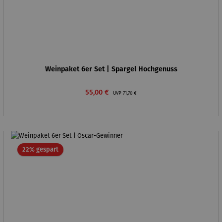
Weinpaket 6er Set | Spargel Hochgenuss
Verkaufspreis:
Regulärer Preis:
55,00 €
UVP
71,70 €
Rabatt
22% gespart