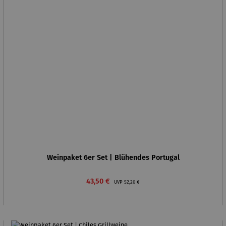
Weinpaket 6er Set | Blühendes Portugal
Verkaufspreis:
Regulärer Preis:
43,50 €
UVP
52,20 €