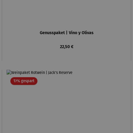
Genusspaket | Vino y Olivas
Regulärer Preis:
22,50 €
Rabatt
17% gespart