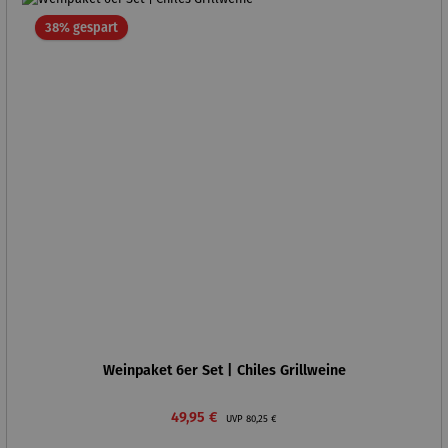
Rabatt
38% gespart
Weinpaket 6er Set | Chiles Grillweine
Verkaufspreis:
Regulärer Preis:
49,95 €
UVP
80,25 €