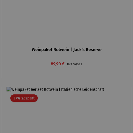
Weinpaket Rotwein | Jack's Reserve
Verkaufspreis:
Regulärer Preis:
89,90 €
UVP
107,70 €
Rabatt
37% gespart