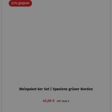
Rabatt
23% gespart
Weinpaket 6er Set | Spaniens grüner Norden
Verkaufspreis:
Regulärer Preis:
45,00 €
UVP
58,80 €