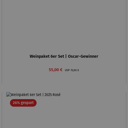
Weinpaket 6er Set | Oscar-Gewinner
Verkaufspreis:
Regulärer Preis:
55,00 €
UVP
70,90 €
Rabatt
26% gespart