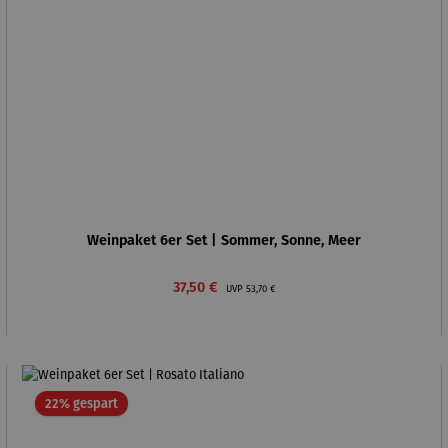
Weinpaket 6er Set | Sommer, Sonne, Meer
Verkaufspreis:
Regulärer Preis:
37,50 €
UVP
53,70 €
Rabatt
22% gespart