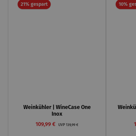
Rabatt
21% gespart
10% ge
Weinkühler | WineCase One
Weinkü
Inox
Verkaufspreis:
109,99 €
Regulärer Preis:
UVP
139,99 €