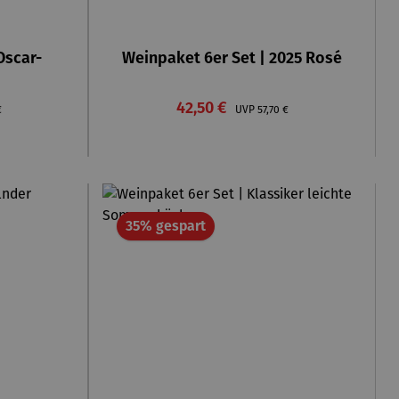
Oscar-
Weinpaket 6er Set | 2025 Rosé
Verkaufspreis:
rer Preis:
42,50 €
Regulärer Preis:
€
UVP
57,70 €
Rabatt
35% gespart