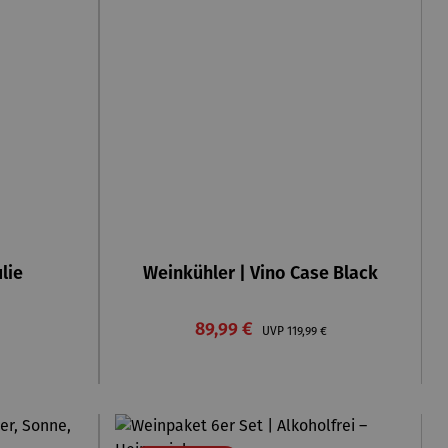
lie
Weinkühler | Vino Case Black
reis:
Verkaufspreis:
89,99 €
Regulärer Preis:
UVP
119,99 €