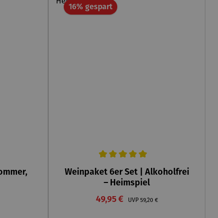
Rabatt
16% gespart
Durchschnittliche Bewertung von 5 von 5 St
Sommer,
Weinpaket 6er Set | Alkoholfrei
– Heimspiel
Verkaufspreis:
er Preis:
49,95 €
Regulärer Preis:
UVP
59,20 €