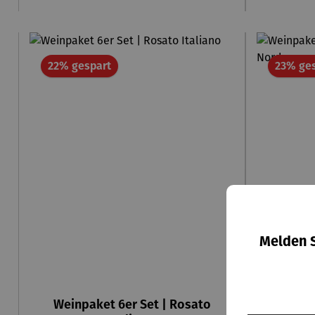
Rabatt
22% gespart
23% ge
Melden S
Weinpaket 6er Set | Rosato
Weinpa