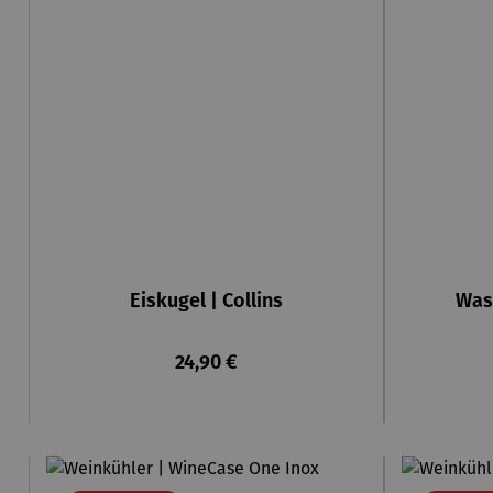
Eiskugel | Collins
Wass
Regulärer Preis:
24,90 €