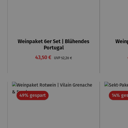
Weinpaket 6er Set | Blühendes
Weinp
Portugal
Verkaufspreis:
43,50 €
Regulärer Preis:
UVP
52,20 €
Rabatt
49% gespart
14% ges