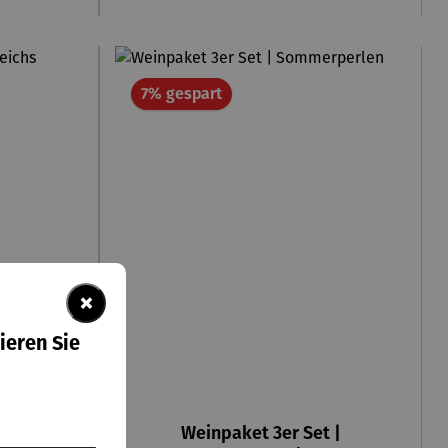
Rabatt
7% gespart
×
ieren Sie
t |
Weinpaket 3er Set |