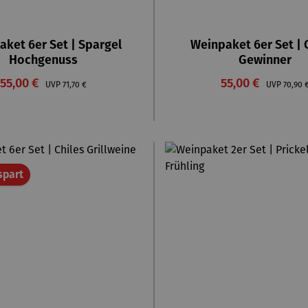
ket 6er Set | Spargel
Weinpaket 6er Set | 
Hochgenuss
Gewinner
Verkaufspreis:
Verkaufspreis:
55,00 €
Regulärer Preis:
55,00 €
Regulä
UVP
71,70 €
UVP
70,90 
Rabatt
spart