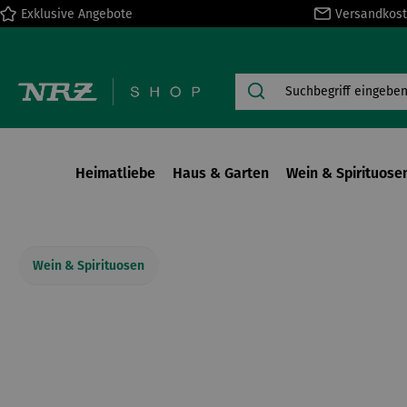
Exklusive Angebote
Versandkost
springen
Zur Hauptnavigation springen
Heimatliebe
Haus & Garten
Wein & Spirituose
Wein & Spirituosen