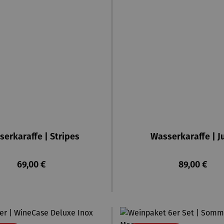
erkaraffe | Stripes
Wasserkaraffe | Ju
Regulärer Preis:
Regulärer P
69,00 €
89,00 €