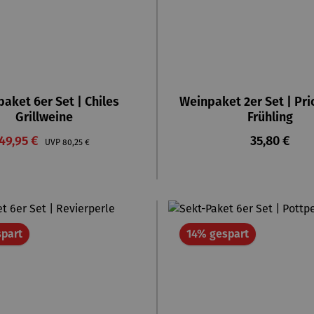
aket 6er Set | Chiles
Weinpaket 2er Set | Pr
Grillweine
Frühling
Verkaufspreis:
Regulärer P
49,95 €
Regulärer Preis:
35,80 €
UVP
80,25 €
Rabatt
Rabatt
part
14% gespart