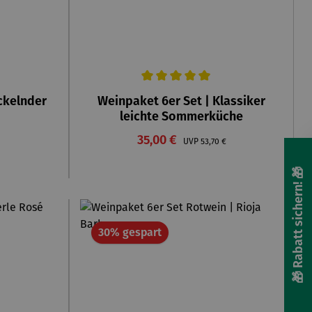
Durchschnittliche Bewertung von 5 von 5 St
ickelnder
Weinpaket 6er Set | Klassiker
leichte Sommerküche
reis:
Verkaufspreis:
35,00 €
Regulärer Preis:
UVP
53,70 €
🎁 Rabatt sichern! 🎁
Rabatt
30% gespart