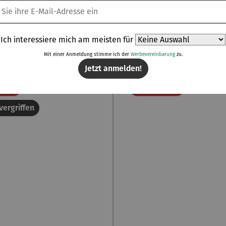
grüner Norden
Frankreichs Grillme
Verkaufspreis:
Verkaufspreis:
45,00 €
Regulärer Preis:
39,95 €
Regulä
UVP
58,80 €
UVP
57,70 €
Ich interessiere mich am meisten für
Mit einer Anmeldung stimme ich der
Werbevereinbarung
zu.
Jetzt anmelden!
Rabatt
Rabatt
spart
22% gespart
vergriffen