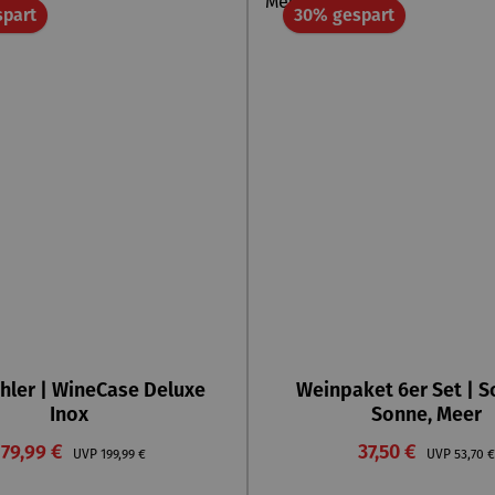
Rabatt
Rabatt
spart
30% gespart
hler | WineCase Deluxe
Weinpaket 6er Set | 
Inox
Sonne, Meer
Verkaufspreis:
Verkaufspreis:
179,99 €
Regulärer Preis:
37,50 €
Regulär
UVP
199,99 €
UVP
53,70 €