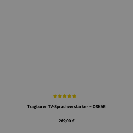
Durchschnittliche Bewertung von 5 von 5 Sternen
Tragbarer TV-Sprachverstärker – OSKAR
Regulärer Preis:
269,00 €