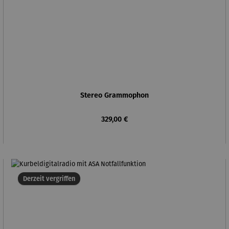
Stereo Grammophon
Regulärer Preis:
329,00 €
Derzeit vergriffen