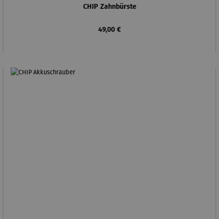
CHIP Zahnbürste
Regulärer Preis:
49,00 €