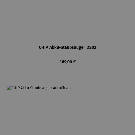
CHIP Akku-Staubsauger DS02
Regulärer Preis:
169,00 €