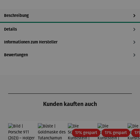
Beschreibung
Details
Informationen zum Hersteller
Bewertungen
Produktgalerie überspringen
Kunden kauften auch
Rabatt
Rabatt
17% gespart
17% gespart
17