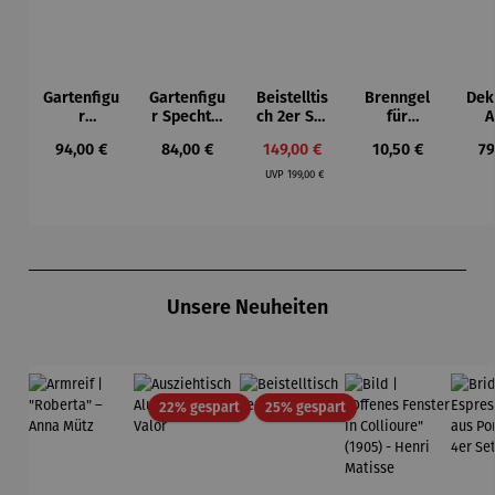
Gartenfigu
Gartenfigu
Beistelltis
Brenngel
Dek
r
r Specht -
ch 2er Set
für
A
Buntspech
Wilson
– Dalias
Gelfeuerst
Regulärer Preis:
Regulärer Preis:
Verkaufspreis:
Regulärer Preis:
Re
94,00 €
84,00 €
149,00 €
10,50 €
79
t Vogel -
Bhire
elle -
Regulärer Preis:
Wilson
FUOCO
UVP
199,00 €
Bhire
Produktgalerie überspringen
Unsere Neuheiten
Rabatt
Rabatt
22% gespart
25% gespart