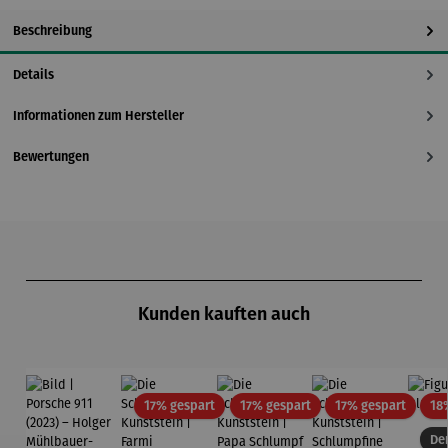
Beschreibung
Details
Informationen zum Hersteller
Bewertungen
Produktgalerie überspringen
Kunden kauften auch
Rabatt
Rabatt
Rabatt
17% gespart
17% gespart
17% gespart
18
Der