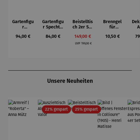
Gartenfigu
Gartenfigu
Beistelltis
Brenngel
Dek
r
r Specht -
ch 2er Set
für
A
Buntspech
Wilson
– Dalias
Gelfeuerst
Regulärer Preis:
Regulärer Preis:
Verkaufspreis:
Regulärer Preis:
Re
94,00 €
84,00 €
149,00 €
10,50 €
79
t Vogel -
Bhire
elle -
Regulärer Preis:
Wilson
FUOCO
UVP
199,00 €
Bhire
Produktgalerie überspringen
Unsere Neuheiten
Rabatt
Rabatt
22% gespart
25% gespart