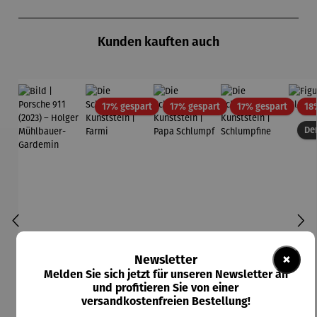
Produktgalerie überspringen
Kunden kauften auch
Rabatt
Rabatt
Rabatt
17% gespart
17% gespart
17% gespart
18
Der
×
Newsletter
Melden Sie sich jetzt für unseren Newsletter an
und profitieren Sie von einer
versandkostenfreien Bestellung!