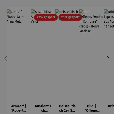
Rabatt
Rabatt
22% gespart
25% gespart
Armreif |
Ausziehtis
Beistelltis
Bild |
Bri
"Roberta"
ch
ch 2er Set
"Offenes