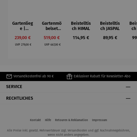
Gartenlieg
Gartenmö
Beistelltis
Beistelltis
Beis
e |
belset
ch HIMAL
ch JASPAL
ch
Teakholz –
Montreal
Verkaufspreis:
Verkaufspreis:
Regulärer Preis:
Regulärer Preis:
Re
239,00 €
519,00 €
114,95 €
89,95 €
99
Adirondra
& Tisch
Regulärer Preis:
Regulärer Preis:
ck
Burton
UVP
279,00 €
UVP
667,00 €
Versandkostenfrei ab 90 €
Exklusiver Rabatt für Newsletter-Abo
SERVICE
RECHTLICHES
Kontakt
Hilfe
Retouren & Reklamation
Impressum
Alle Preise inkl. gesetzl. Mehrwertsteuer zzgl.
Versandkosten
und ggf. Nachnahmegebühren,
wenn nicht anders angegeben.