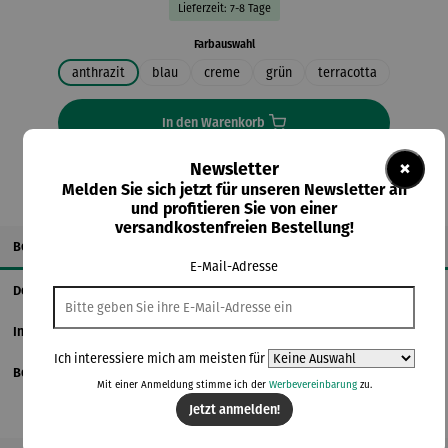
Lieferzeit: 7-8 Tage
auswählen
Farbauswahl
anthrazit
blau
creme
grün
terracotta
In den Warenkorb
×
Newsletter
Melden Sie sich jetzt für unseren Newsletter an
und profitieren Sie von einer
versandkostenfreien Bestellung!
Beschreibung
E-Mail-Adresse
Details
Informationen zum Hersteller
Ich interessiere mich am meisten für
Bewertungen
Mit einer Anmeldung stimme ich der
Werbevereinbarung
zu.
Jetzt anmelden!