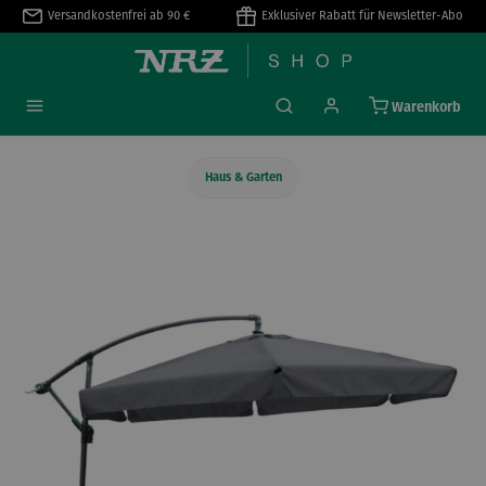
Versandkostenfrei ab 90 €
Exklusiver Rabatt für Newsletter-Abo
alt springen
Warenkorb
Haus & Garten
Bildergalerie überspringen