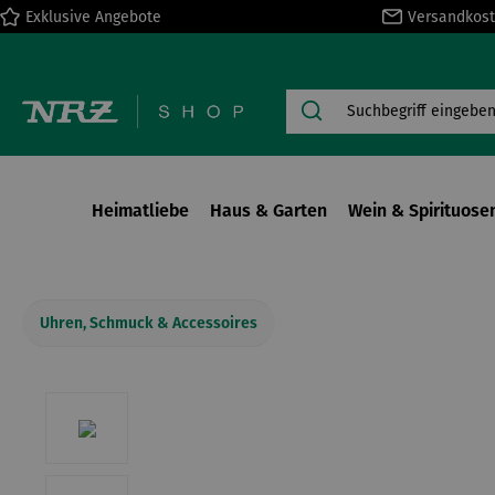
Exklusive Angebote
Versandkost
springen
Zur Hauptnavigation springen
Heimatliebe
Haus & Garten
Wein & Spirituose
Uhren, Schmuck & Accessoires
Bildergalerie überspringen