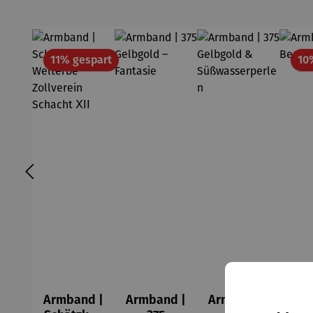
Rabatt
11% gespart
10
Armband |
Armband |
Armband |
Arm
Durc