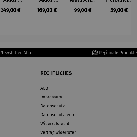
Staubsau
Staubsau
uber
tteuse
s:
Regulärer Preis:
Regulärer Preis:
Regulärer Preis:
Regulärer P
249,00 €
169,00 €
99,00 €
59,00 €
ger
ger DS02
AutoClean
r Newsletter-Abo
Regionale Produkte
RECHTLICHES
AGB
Impressum
Datenschutz
Datenschutzcenter
Widerrufsrecht
Vertrag widerrufen