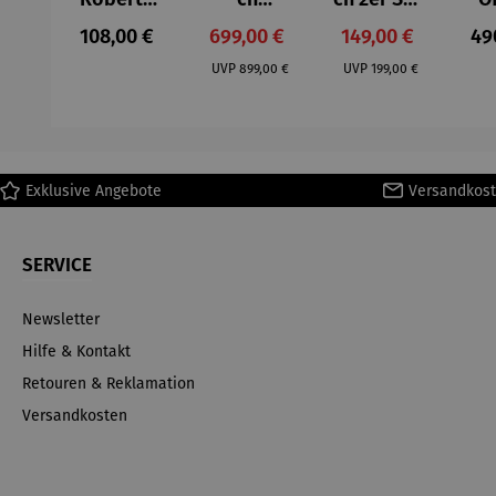
– Anna
Aluminium
– Dalias
Fen
Regulärer Preis:
Verkaufspreis:
Verkaufspreis:
Reg
108,00 €
699,00 €
149,00 €
49
Mütz
– Valor
Col
Regulärer Preis:
Regulärer Preis:
(1
UVP
899,00 €
UVP
199,00 €
H
Ma
Exklusive Angebote
Versandkost
SERVICE
Newsletter
Hilfe & Kontakt
Retouren & Reklamation
Versandkosten