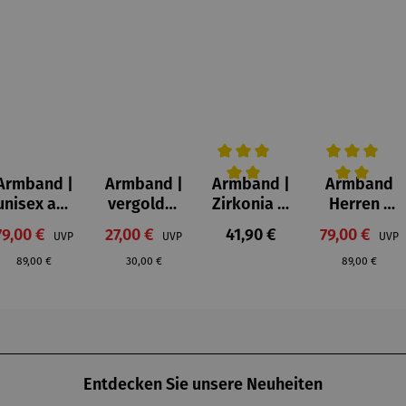
Armband |
Armband |
Armband |
Armband
Durchschnittliche Bewertung 
Durchschnitt
unisex aus
vergoldet
Zirkonia &
Herren |
Holz –
- Beach 01
Edelstahl
Mooreiche
:
Verkaufspreis:
Verkaufspreis:
Regulärer Preis:
Verkaufspre
79,00 €
Regulärer Preis:
27,00 €
41,90 €
79,00 €
UVP
UVP
UVP
Walnuss
– Schlägel
:
Regulärer Preis:
Regulärer Pre
königsblau
& Eisen
89,00 €
30,00 €
89,00 €
Entdecken Sie unsere Neuheiten