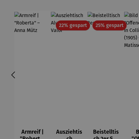
Rabatt
Rabatt
22% gespart
25% gespart
Armreif |
Ausziehtis
Beistelltis
B
"Roberta"
ch
ch 2er Set
"O