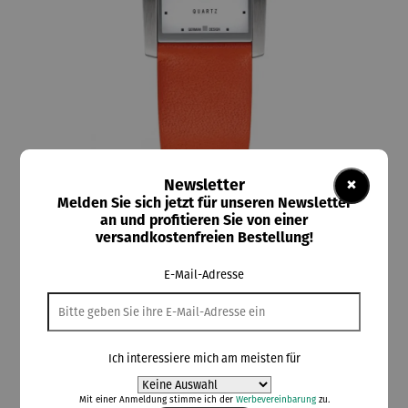
×
Newsletter
Melden Sie sich jetzt für unseren Newsletter
an und profitieren Sie von einer
Ruhla
versandkostenfreien Bestellung!
RUHLA-Damenuhr Style 20465-2
E-Mail-Adresse
Rabatt
20% gespart
Ich interessiere mich am meisten für
79,20 €
Mit einer Anmeldung stimme ich der
Werbevereinbarung
zu.
UVP
99,00 €