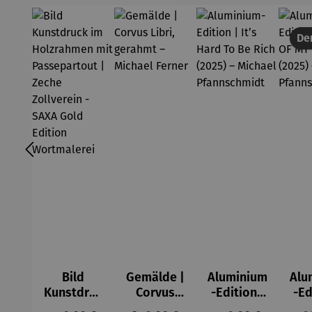
Der
Bild
Gemälde |
Aluminium
Alu
Kunstdruc
Corvus
-Edition |
-Ed
k im
Libri,
It’s Hard
LO