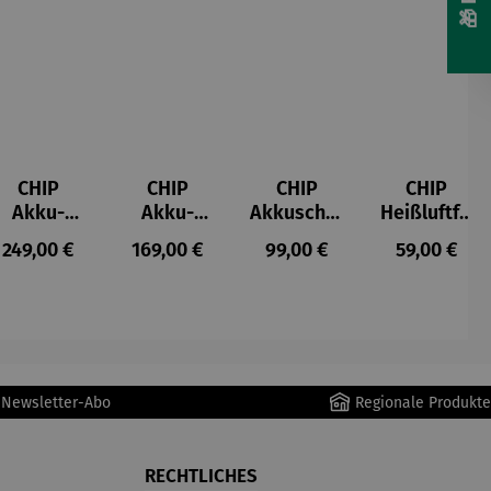
CHIP
CHIP
CHIP
CHIP
Akku-
Akku-
Akkuschra
Heißluftfri
Staubsau
Staubsau
uber
tteuse
s:
Regulärer Preis:
Regulärer Preis:
Regulärer Preis:
Regulärer P
249,00 €
169,00 €
99,00 €
59,00 €
ger
ger DS02
AutoClean
r Newsletter-Abo
Regionale Produkte
RECHTLICHES