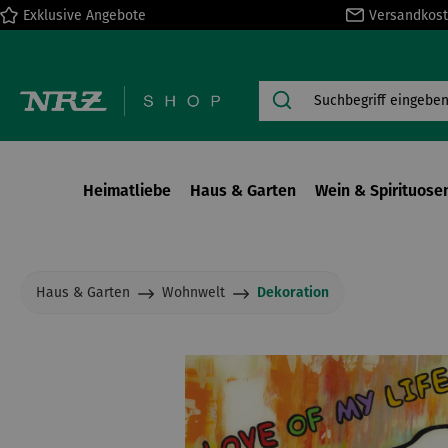
Exklusive Angebote
Versandkost
springen
Zur Hauptnavigation springen
Heimatliebe
Haus & Garten
Wein & Spirituose
Haus & Garten
Wohnwelt
Dekoration
Bildergalerie überspringen