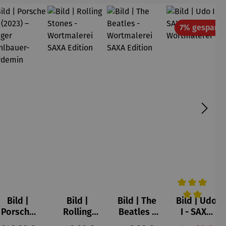
R
7% gespart
Bild |
Bild |
Bild | The
Bild | Udo
Durchschnittl
Porsche
Rolling
Beatles -
I - SAXA
911 (2023)
Stones -
Wortmale
Edition