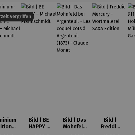
zeit vergriffen
minium
Bild | BE
Bild | Das
Bild |
ition |
HAPPY –
Mohnfeld
Freddie
VE OF
Michael
bei
Mercury -