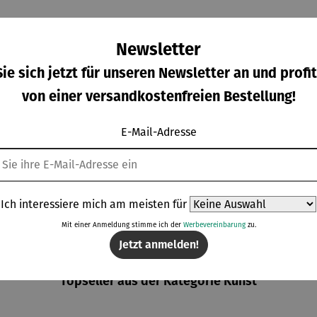
Newsletter
ie sich jetzt für unseren Newsletter an und profit
von einer versandkostenfreien Bestellung!
tenfig
Gemälde |
Kette |
Ohrringe |
E-Mail-Adresse
Specht
Corvus
Ginkgo
Herz –
Wilson
Libri,
mit Achat
Juliet
gulärer Preis:
Regulärer Preis:
Regulärer Preis:
Regulärer Prei
,00 €
398,00 €
210,00 €
168,00 €
hire
gerahmt –
– Petra
Michael
Waszak
Ferner
Ich interessiere mich am meisten für
Mit einer Anmeldung stimme ich der
Werbevereinbarung
zu.
Jetzt anmelden!
Topseller aus der Kategorie Kunst