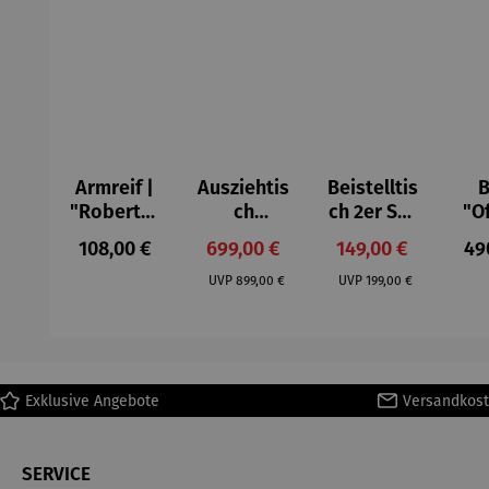
Armreif |
Ausziehtis
Beistelltis
B
"Roberta"
ch
ch 2er Set
"O
– Anna
Aluminium
– Dalias
Fen
Regulärer Preis:
Verkaufspreis:
Verkaufspreis:
Reg
108,00 €
699,00 €
149,00 €
49
Mütz
– Valor
Col
Regulärer Preis:
Regulärer Preis:
(1
UVP
899,00 €
UVP
199,00 €
H
Ma
Exklusive Angebote
Versandkost
SERVICE