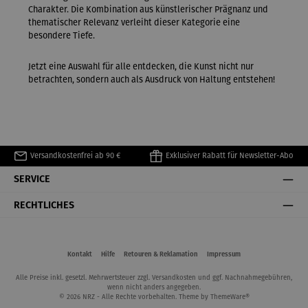
Charakter. Die Kombination aus künstlerischer Prägnanz und
thematischer Relevanz verleiht dieser Kategorie eine
besondere Tiefe.
Jetzt eine Auswahl für alle entdecken, die Kunst nicht nur
betrachten, sondern auch als Ausdruck von Haltung entstehen!
Versandkostenfrei ab 90 €
Exklusiver Rabatt für Newsletter-Abo
SERVICE
RECHTLICHES
Kontakt
Hilfe
Retouren & Reklamation
Impressum
Alle Preise inkl. gesetzl. Mehrwertsteuer zzgl.
Versandkosten
und ggf. Nachnahmegebühren,
wenn nicht anders angegeben.
© 2026 NRZ - Alle Rechte vorbehalten. Theme by
ThemeWare®