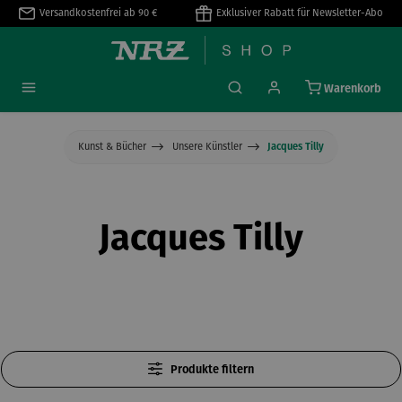
Versandkostenfrei ab 90 €
Exklusiver Rabatt für Newsletter-Abo
alt springen
Warenkorb
Kunst & Bücher
Unsere Künstler
Jacques Tilly
Jacques Tilly
Produkte filtern