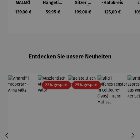
MALMÖ
Hängetisc
Sitzer –
-Halbkreis
c
h
MALMÖ
Ho
Regulärer Preis:
Regulärer Preis:
Regulärer Preis:
Regulärer Preis:
Reg
139,00 €
59,95 €
199,00 €
125,00 €
10
BERKELEY
Tea
Du
Produktgalerie überspringen
Entdecken Sie unsere Neuheiten
Rabatt
Rabatt
22% gespart
25% gespart