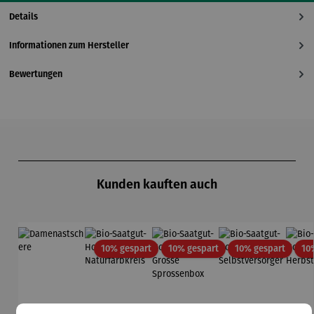
Details
Informationen zum Hersteller
Bewertungen
Produktgalerie überspringen
Kunden kauften auch
Rabatt
Rabatt
Rabatt
10% gespart
10% gespart
10% gespart
10