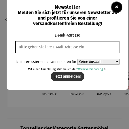
×
Newsletter
Melden Sie sich jetzt für unseren Newsletter an
und profitieren Sie von einer
versandkostenfreien Bestellung!
E-Mail-Adresse
Ich interessiere mich am meisten für
Mit einer Anmeldung stimme ich der
Werbevereinbarung
zu.
Damenast
Bio-
Bio-
Bio-
Jetzt anmelden!
schere
Saatgut-
Saatgut-
Saatgut-
Sa
Holzbox -
Holzbox L
Holzbox L
Hol
Regulärer Preis:
Verkaufspreis:
Verkaufspreis:
Verkaufspreis:
Ve
49,95 €
35,95 €
44,95 €
89,95 €
22
Naturfarb
- Grosse
-
- 
Regulärer Preis:
Regulärer Preis:
Regulärer Preis:
kreis
Sprossenb
Selbstvers
UVP
39,95 €
UVP
49,95 €
UVP
99,95 €
UV
ox
orger
Produktgalerie überspringen
Topseller der Kategorie Gartenmöbel