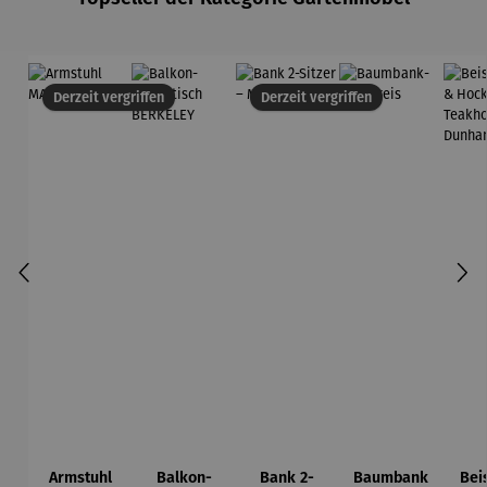
Derzeit vergriffen
Derzeit vergriffen
Armstuhl
Balkon-
Bank 2-
Baumbank
Beis