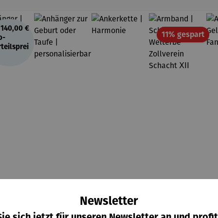
140,00 €
Rab
11% gespart
o-
teilsprei
Newsletter
hänger
Anhänger
Ankerkett
Armband |
333er
zur Geburt
e |
Schätzken
ie sich jetzt für unseren Newsletter an und profit