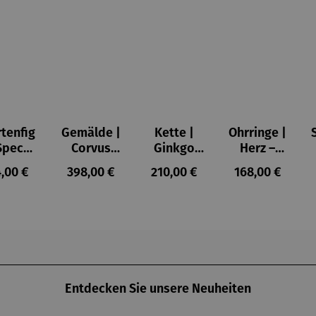
tenfig
Gemälde |
Kette |
Ohrringe |
Specht
Corvus
Ginkgo
Herz –
Wilson
Libri,
mit Achat
Juliet
gulärer Preis:
Regulärer Preis:
Regulärer Preis:
Regulärer Prei
,00 €
398,00 €
210,00 €
168,00 €
hire
gerahmt –
– Petra
Michael
Waszak
Ferner
Entdecken Sie unsere Neuheiten