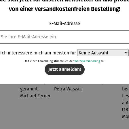
Gold
oder
Harmonie
–
gulärer Preis:
Regulärer Preis:
Regulärer Preis:
Verkaufspreis
9,00 €
Ab
64,00 €
Ab
94,00 €
79,00 €
ifarbig
Taufe |
Welterbe
von einer versandkostenfreien Bestellung!
Regulärer Preis:
irkonia
personali
Zollverein
UVP
89,00 €
sierbar
Schacht
E-Mail-Adresse
ⅩⅠⅠ
Ich interessiere mich am meisten für
Weitere Produkte der Marke ArsMundi
Mit einer Anmeldung stimme ich der
Werbevereinbarung
zu.
Jetzt anmelden!