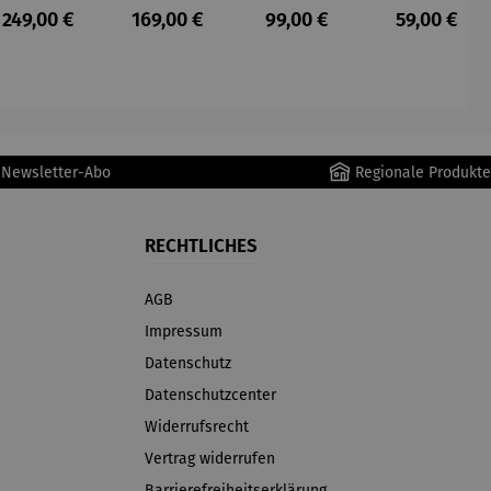
Staubsau
Staubsau
uber
tteuse
s:
Regulärer Preis:
Regulärer Preis:
Regulärer Preis:
Regulärer P
249,00 €
169,00 €
99,00 €
59,00 €
ger
ger DS02
AutoClean
r Newsletter-Abo
Regionale Produkte
RECHTLICHES
AGB
Impressum
Datenschutz
Datenschutzcenter
Widerrufsrecht
Vertrag widerrufen
Barrierefreiheitserklärung