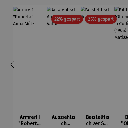
Rabatt
Rabatt
22% gespart
25% gespart
Armreif |
Ausziehtis
Beistelltis
B
"Roberta"
ch
ch 2er Set
"O