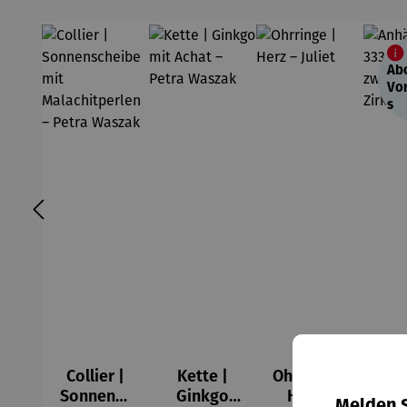
Ab
Vor
s
Collier |
Kette |
Ohrringe |
An
Sonnensc
Ginkgo
Herz –
| 
Melden S