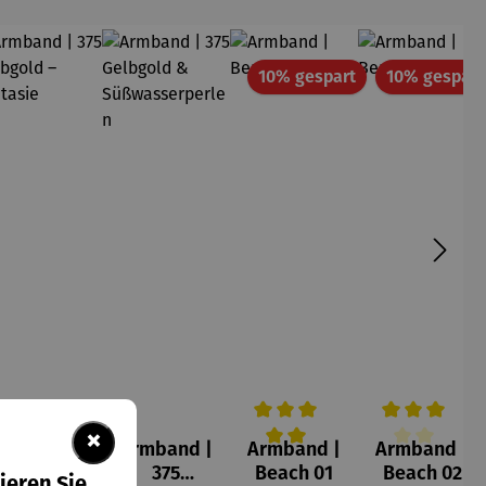
att
Rabatt
10% gespart
10% gespart
×
Armband |
Armband |
Armband |
Armband |
Durchschnittliche Bewertung v
Durchschnittl
375
375
Beach 01
Beach 02
ieren Sie