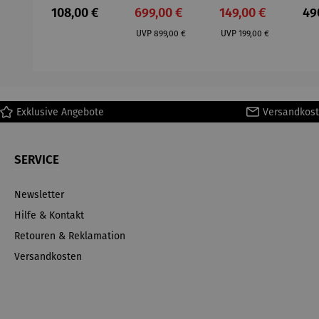
– Anna
Aluminium
– Dalias
Fen
Regulärer Preis:
Verkaufspreis:
Verkaufspreis:
Reg
108,00 €
699,00 €
149,00 €
49
Mütz
– Valor
Col
Regulärer Preis:
Regulärer Preis:
(1
UVP
899,00 €
UVP
199,00 €
H
Ma
Exklusive Angebote
Versandkost
SERVICE
Newsletter
Hilfe & Kontakt
Retouren & Reklamation
Versandkosten