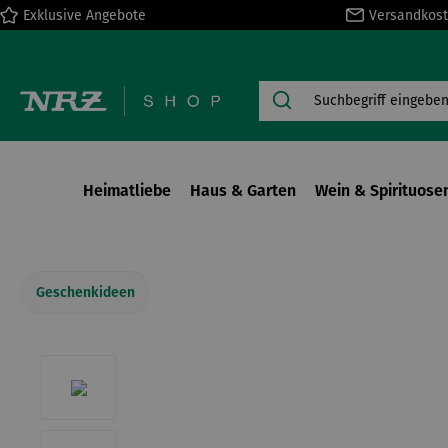
Exklusive Angebote
Versandkost
springen
Zur Hauptnavigation springen
Heimatliebe
Haus & Garten
Wein & Spirituose
Geschenkideen
Bildergalerie überspringen