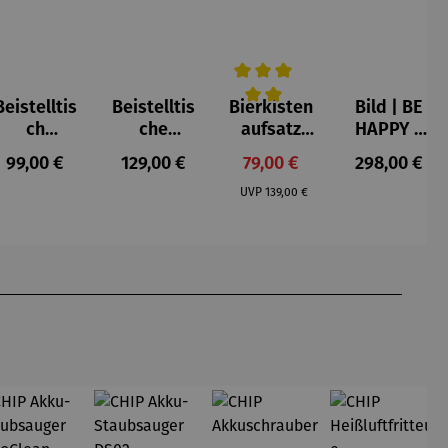
Beistelltis
Beistelltis
Bierkisten
Bild | BE
e Bewertung von 5 von 5 Sternen
Durchschnittliche Bewertung v
ch
che
aufsatz
HAPPY –
Teakholz
Teakholz –
Teak mit
Michael
s:
Regulärer Preis:
Regulärer Preis:
Verkaufspreis:
Regulärer P
99,00 €
129,00 €
79,00 €
298,00 €
rund –
Verwood
Klappe
Pfannsch
Regulärer Preis:
Milton
midt
UVP
139,00 €