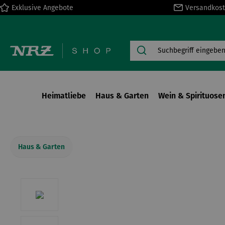
Exklusive Angebote
Versandkost
springen
Zur Hauptnavigation springen
Heimatliebe
Haus & Garten
Wein & Spirituose
Haus & Garten
Bildergalerie überspringen