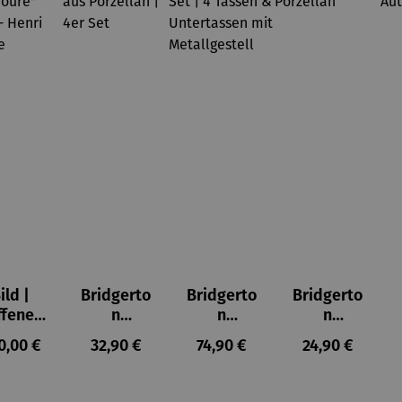
ild |
Bridgerto
Bridgerto
Bridgerto
ffenes
n
n
n
ster in
Espresso
Espressot
Zuckerdo
ulärer Preis:
Regulärer Preis:
Regulärer Preis:
Regulärer Prei
0,00 €
32,90 €
74,90 €
24,90 €
lioure"
becher
assen Set
se aus
905) -
aus
| 4 Tassen
Porzellan
enri
Porzellan
&