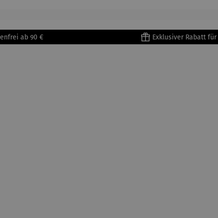
tisse
| 4er Set
Untertass
en mit
Metallges
enfrei ab 90 €
Exklusiver Rabatt fü
tell