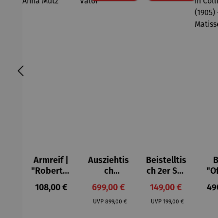
Armreif |
Ausziehtis
Beistelltis
B
"Roberta"
ch
ch 2er Set
"O
– Anna
Aluminium
– Dalias
Fen
Regulärer Preis:
Verkaufspreis:
Verkaufspreis:
Reg
108,00 €
699,00 €
149,00 €
49
Mütz
– Valor
Col
Regulärer Preis:
Regulärer Preis:
(1
UVP
899,00 €
UVP
199,00 €
H