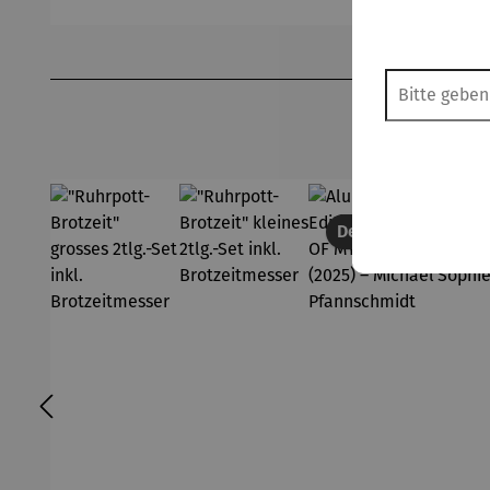
esser
esser
Produktgalerie überspringen
Derzeit vergriffen