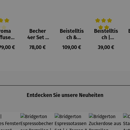
roma
Becher
Beistelltis
Beistelltis
hschnittliche Bewertung von 4 von 5 Sternen
Durchschnittlich
ffuser
4er Set –
ch &
ch |
und
Pablo
Hocker |
klappbar
ulärer Preis:
Regulärer Preis:
Regulärer Preis:
Regulärer Prei
79,00 €
78,00 €
109,00 €
39,00 €
erne –
Picasso –
Teakholz –
Teakholz –
ophie
Animaux
Dunham
Devon
Entdecken Sie unsere Neuheiten