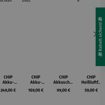
🎁 Rabatt sichern! 🎁
CHIP
CHIP
CHIP
CHIP
Akku-
Akku-
Akkuschra
Heißluftfri
Staubsau
Staubsau
uber
tteuse
s:
Regulärer Preis:
Regulärer Preis:
Regulärer Preis:
Regulärer P
249,00 €
169,00 €
99,00 €
59,00 €
ger
ger DS02
AutoClean