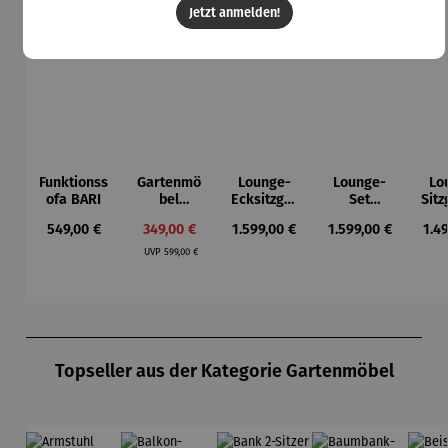
Jetzt anmelden!
Funktionss
Gartenmö
Lounge-
Lounge-
Lo
ofa BARI
bel
Ecksitzgru
Set
Sit
Lounge
ppe |
DONNA
| 
Regulärer Preis:
Verkaufspreis:
Regulärer Preis:
Regulärer Preis:
Reg
549,00 €
349,00 €
1.599,00 €
1.599,00 €
1.4
Set aus
TULUM
Regulärer Preis:
Eukalyptu
UVP
599,00 €
s - Noja
Produktgalerie überspringen
Topseller aus der Kategorie Gartenmöbel