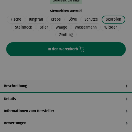
Lieferzeit: 2-3 Tage
auswählen
Sternzeichen-Auswahl
Fische
Jungfrau
Krebs
Löwe
Schütze
Skorpion
Steinbock
Stier
Waage
Wassermann
Widder
Zwilling
In den Warenkorb
Beschreibung
Details
Informationen zum Hersteller
Bewertungen