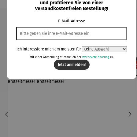
und profitieren Sie von einer
versandkostenfreien Bestellung!
E-Mail-Adresse
Produktgalerie überspringen
Kunden kauften auch
Ich interessiere mich am meisten für
Mit einer Anmeldung stimme ich der
Werbevereinbarung
zu.
Jetzt anmelden!
36