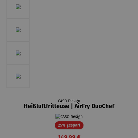
CASO Design
Heißluftfritteuse | AirFry DuoChef
Rabatt
25% gespart
149,99 €