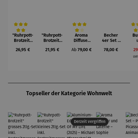
"Ruhrpott-
"Ruhrpott-
Aroma
Becher
Bu
Durchschnittliche Bewertung von 5 von 5 Sternen
Durchschnittliche Bewertung von 4 vo
Durc
Brotzeit"
Brotzeit"
Diffuser
4er Set –
grosses
kleines
und
Pablo
Sch
Regulärer Preis:
Regulärer Preis:
Regulärer Preis:
Regulärer Preis:
Ve
26,95 €
21,95 €
Ab
79,00 €
78,00 €
29
2tlg.-Set
2tlg.-Set
Laterne –
Picasso –
ock
inkl.
inkl.
Sophie
Animaux
& W
UV
Brotzeitm
Brotzeitm
BB
esser
esser
Produktgalerie überspringen
Topseller der Kategorie Wohnwelt
Derzeit vergriffen