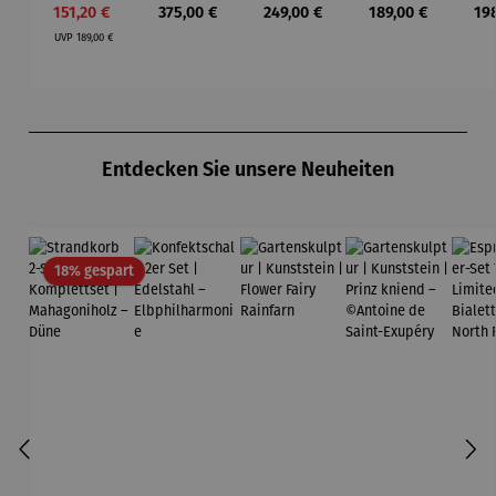
Verkaufspreis:
Regulärer Preis:
Regulärer Preis:
Regulärer Preis:
Reg
151,20 €
375,00 €
249,00 €
189,00 €
19
Limited
ph –
olz –
band –
Mon
Regulärer Preis:
Edition
Flieger
Sendeschl
Läuft
– T
UVP
189,00 €
uss
N
Produktgalerie überspringen
Entdecken Sie unsere Neuheiten
Rabatt
18% gespart