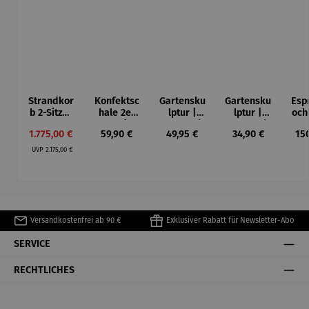
Strandkor
Konfektsc
Gartensku
Gartensku
Esp
b 2-Sitzer
hale 2er
lptur |
lptur |
och
Kompletts
Set |
Kunststein
Kunststein
7-
Verkaufspreis:
Regulärer Preis:
Regulärer Preis:
Regulärer Preis:
Reg
1.775,00 €
59,90 €
49,95 €
34,90 €
15
et |
Edelstahl
| Flower
| Prinz
Li
Regulärer Preis:
Mahagoni
–
Fairy
kniend –
Ed
UVP
2.175,00 €
holz –
Elbphilhar
Rainfarn
©Antoine
Bia
Düne
monie
de Saint-
The
Exupéry
F
Versandkostenfrei ab 90 €
Exklusiver Rabatt für Newsletter-Abo
SERVICE
RECHTLICHES