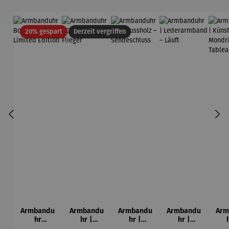
Rabatt
20% gespart
Derzeit vergriffen
Armbandu
Armbandu
Armbandu
Armbandu
Arm
hr
hr |
hr |
hr |
Bochum –
Chronogra
Walnussh
Lederarm
Kü