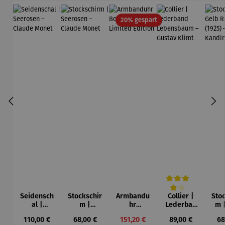
Rabatt
20% gespart
Seidensch
Stockschir
Armbandu
Collier |
Sto
Durchschnittliche Be
al |
m |
hr
Lederban
m 
Seerosen
Seerosen
Bochum –
d
Ro
Regulärer Preis:
Regulärer Preis:
Verkaufspreis:
Regulärer Preis:
Re
110,00 €
68,00 €
151,20 €
89,00 €
68
– Claude
– Claude
Limited
Lebensba
(1