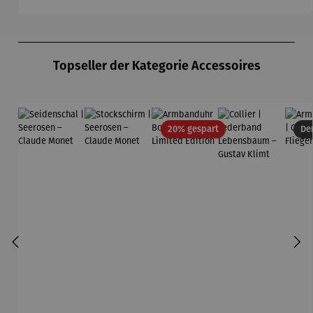
Produktgalerie überspringen
Topseller der Kategorie Accessoires
Rabatt
20% gespart
Der