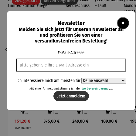
Rabatt
20% gespart
Derzeit vergriffen
×
Newsletter
Melden Sie sich jetzt für unseren Newsletter an
und profitieren Sie von einer
versandkostenfreien Bestellung!
E-Mail-Adresse
Ich interessiere mich am meisten für
Mit einer Anmeldung stimme ich der
Werbevereinbarung
zu.
Jetzt anmelden!
Armbandu
Armbandu
Armbandu
Armbandu
Arm
hr
hr |
hr |
hr |
Bochum –
Chronogra
Walnussh
Lederarm
Kü
Verkaufspreis:
Regulärer Preis:
Regulärer Preis:
Regulärer Preis:
Reg
151,20 €
375,00 €
249,00 €
189,00 €
19
Limited
ph –
olz –
band –
Mon
Regulärer Preis:
Edition
Flieger
Sendeschl
Läuft
– T
UVP
189,00 €
uss
N