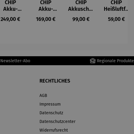
CHIP
CHIP
CHIP
CHIP
Akku-
Akku-
Akkuschra
Heißluftfri
Staubsau
Staubsau
uber
tteuse
s:
Regulärer Preis:
Regulärer Preis:
Regulärer Preis:
Regulärer P
249,00 €
169,00 €
99,00 €
59,00 €
ger
ger DS02
AutoClean
r Newsletter-Abo
Regionale Produkte
RECHTLICHES
AGB
Impressum
Datenschutz
Datenschutzcenter
Widerrufsrecht