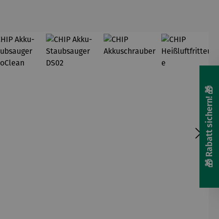
🎁 Rabatt sichern! 🎁