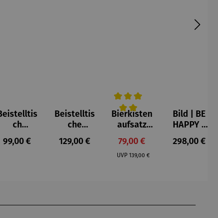
Beistelltis
Beistelltis
Bierkisten
Bild | BE
e Bewertung von 5 von 5 Sternen
Durchschnittliche Bewertung v
ch
che
aufsatz
HAPPY –
Teakholz
Teakholz –
Teak mit
Michael
s:
Regulärer Preis:
Regulärer Preis:
Verkaufspreis:
Regulärer P
99,00 €
129,00 €
79,00 €
298,00 €
rund –
Verwood
Klappe
Pfannsch
Regulärer Preis:
Milton
midt
UVP
139,00 €