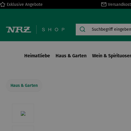
Exklusive Angebote
Versandkost
springen
Zur Hauptnavigation springen
Heimatliebe
Haus & Garten
Wein & Spirituose
Haus & Garten
Bildergalerie überspringen