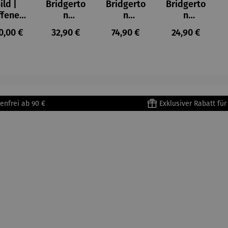
ild |
Bridgerto
Bridgerto
Bridgerto
ffenes
n
n
n
ster in
Espresso
Espressot
Zuckerdo
ulärer Preis:
Regulärer Preis:
Regulärer Preis:
Regulärer Prei
0,00 €
32,90 €
74,90 €
24,90 €
lioure"
becher
assen Set
se aus
905) -
aus
| 4 Tassen
Porzellan
enri
Porzellan
&
tisse
| 4er Set
Untertass
en mit
Metallges
enfrei ab 90 €
Exklusiver Rabatt fü
tell