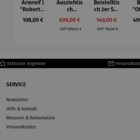
Armreif |
Ausziehtis
Beistelltis
B
"Roberta"
ch
ch 2er Set
"O
– Anna
Aluminium
– Dalias
Fen
Regulärer Preis:
Verkaufspreis:
Verkaufspreis:
Reg
108,00 €
699,00 €
149,00 €
49
Mütz
– Valor
Col
Regulärer Preis:
Regulärer Preis:
(1
UVP
899,00 €
UVP
199,00 €
H
Ma
Exklusive Angebote
Versandkost
SERVICE
Newsletter
Hilfe & Kontakt
Retouren & Reklamation
Versandkosten