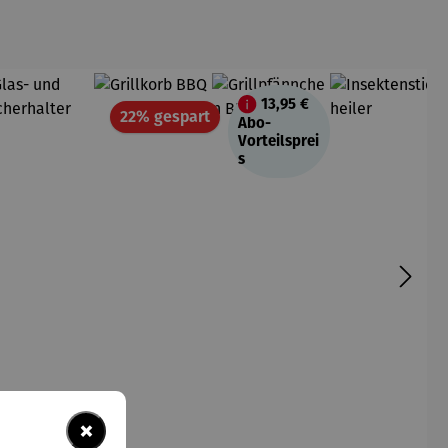
13,95 €
Rabatt
22% gespart
Abo-
Vorteilsprei
s
×