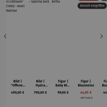
Derzeit vergriffen
Bild |
Bild |
Figur |
Figur |
Fi
"Offenes
Hydra
Baby Blue
Blaumeise
Bu
Fenster in
(2023),
- Romero
Regulärer Preis:
Regulärer Preis:
Regulärer Preis:
Verkaufspreis:
Re
490,00 €
790,00 €
99,00 €
44,95 €
44
Collioure"
gerahmt –
Britto
Regulärer Preis:
(1905) -
Sabrina
UVP
55,00 €
Henri
Seck
Matisse