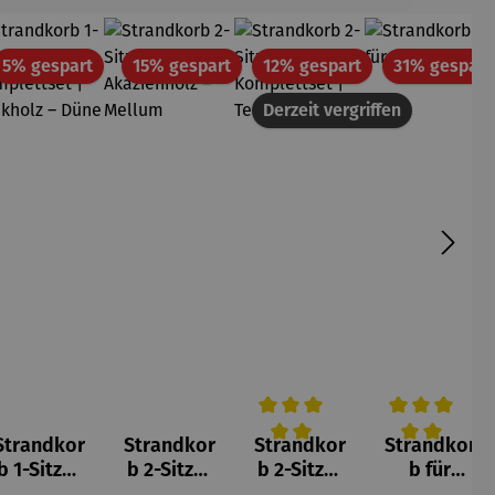
tt
Rabatt
Rabatt
Rabatt
5% gespart
15% gespart
12% gespart
31% gespart
Derzeit vergriffen
Strandkor
Strandkor
Strandkor
Strandkor
Durchschnittliche Bewertung v
Durchschnittl
b 1-Sitzer
b 2-Sitzer
b 2-Sitzer
b für
Kompletts
| aus
Kompletts
Hunde