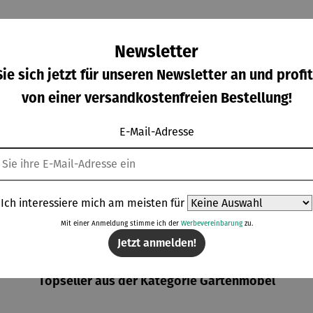
Newsletter
ie sich jetzt für unseren Newsletter an und profit
von einer versandkostenfreien Bestellung!
chelde
Schutzhüll
Strandkor
Strandkor
E-Mail-Adresse
e aus
e
b 2,5-
b 1-Sitzer
cryl
Strandkor
Sitzer |
Kompletts
gulärer Preis:
Regulärer Preis:
Verkaufspreis:
Verkaufspreis:
,00 €
Ab
69,00 €
2.798,00 €
1.768,00 €
b | Aero
Teakholz –
et |
Regulärer Preis:
Regulärer Preis:
Protect
Düne
Teakholz –
UVP
2.885,00 €
UVP
1.855,00 €
Grande
Düne
Ich interessiere mich am meisten für
Bullauge
Mit einer Anmeldung stimme ich der
Werbevereinbarung
zu.
Jetzt anmelden!
Topseller aus der Kategorie Gartenmöbel