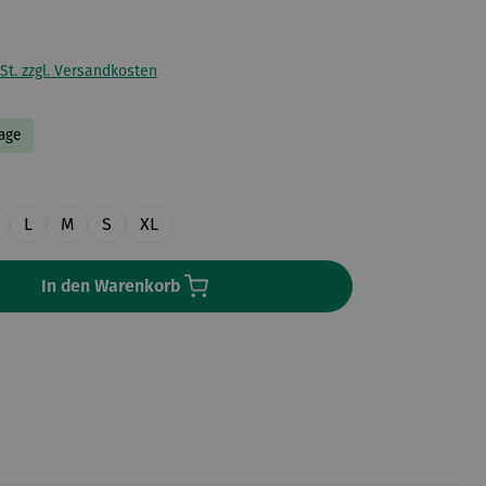
St. zzgl. Versandkosten
Tage
en
L
M
S
XL
In den Warenkorb