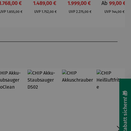
Verkaufspreis:
Verkaufspreis:
Verkaufspreis:
Verkaufsprei
1.768,00 €
1.489,00 €
1.999,00 €
Ab
99,00 €
et |
Akazienho
et |
Regulärer Preis:
Regulärer Preis:
Regulärer Preis:
Regulärer Pr
Teakholz –
lz –
Teakholz –
UVP
1.855,00 €
UVP
1.752,00 €
UVP
2.275,00 €
UVP
144,00 €
Düne
Mellum
Düne
🎁 Rabatt sichern! 🎁