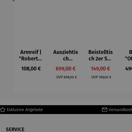
Armreif |
Ausziehtis
Beistelltis
B
"Roberta"
ch
ch 2er Set
"O
– Anna
Aluminium
– Dalias
Fen
Regulärer Preis:
Verkaufspreis:
Verkaufspreis:
Reg
108,00 €
699,00 €
149,00 €
49
Mütz
– Valor
Col
Regulärer Preis:
Regulärer Preis:
(1
UVP
899,00 €
UVP
199,00 €
H
Ma
Exklusive Angebote
Versandkost
SERVICE