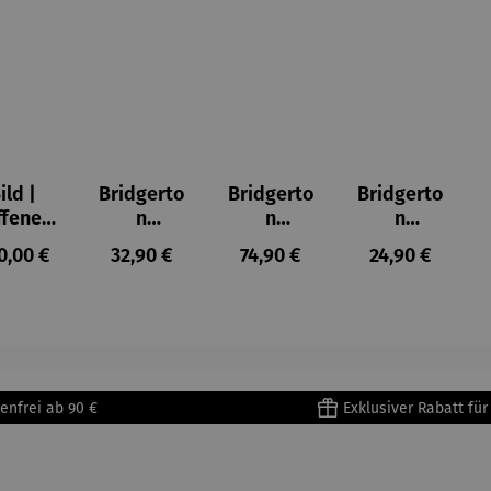
ild |
Bridgerto
Bridgerto
Bridgerto
ffenes
n
n
n
ster in
Espresso
Espressot
Zuckerdo
ulärer Preis:
Regulärer Preis:
Regulärer Preis:
Regulärer Prei
0,00 €
32,90 €
74,90 €
24,90 €
lioure"
becher
assen Set
se aus
905) -
aus
| 4 Tassen
Porzellan
enri
Porzellan
&
tisse
| 4er Set
Untertass
en mit
Metallges
enfrei ab 90 €
Exklusiver Rabatt fü
tell