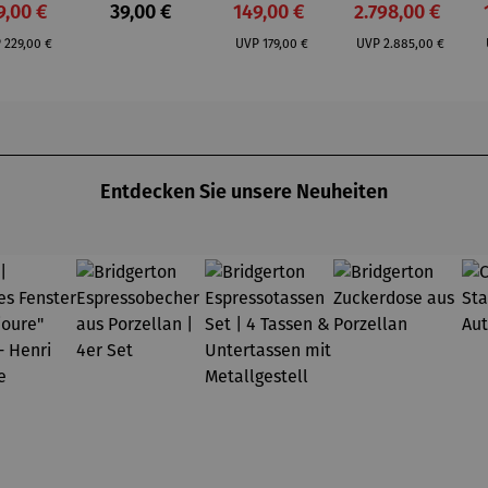
rkaufspreis:
Regulärer Preis:
Verkaufspreis:
Verkaufspreis:
9,00 €
39,00 €
149,00 €
2.798,00 €
indon
Chester
Teakholz –
Regulärer Preis:
Regulärer Preis:
Regulärer Preis:
Düne
P
229,00 €
UVP
179,00 €
UVP
2.885,00 €
Grande
Bullauge
Entdecken Sie unsere Neuheiten