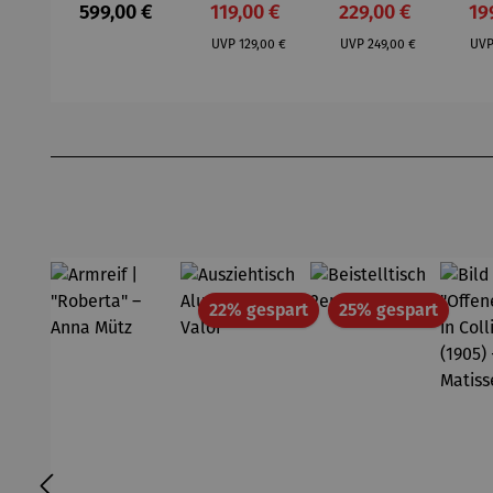
Regulärer Preis:
Verkaufspreis:
Verkaufspreis:
Ve
599,00 €
119,00 €
229,00 €
19
Capua
3er Set
Newport
Sw
Regulärer Preis:
Regulärer Preis:
UVP
129,00 €
UVP
249,00 €
UV
Produktgalerie überspringen
Rabatt
Rabatt
22% gespart
25% gespart