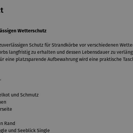
t
ässigen Wetterschutz
zuverlässigen Schutz für Strandkörbe vor verschiedenen Wette
orbs langfristig zu erhalten und dessen Lebensdauer zu verlänge
ür eine platzsparende Aufbewahrung wird eine praktische Tasch
r
gelkot und Schmutz
hen
rseite
en Rand
gle und Seeblick Single