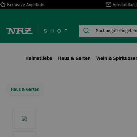
Exklusive Angebote
Versandkost
springen
Zur Hauptnavigation springen
Heimatliebe
Haus & Garten
Wein & Spirituose
Haus & Garten
Bildergalerie überspringen