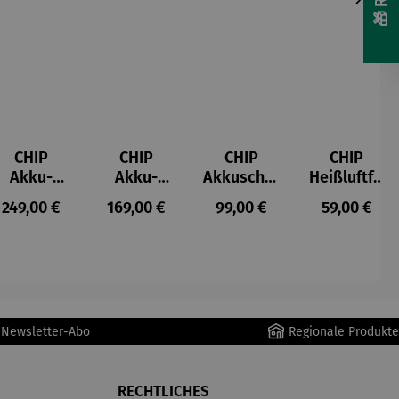
CHIP
CHIP
CHIP
CHIP
Akku-
Akku-
Akkuschra
Heißluftfri
Staubsau
Staubsau
uber
tteuse
s:
Regulärer Preis:
Regulärer Preis:
Regulärer Preis:
Regulärer P
249,00 €
169,00 €
99,00 €
59,00 €
ger
ger DS02
AutoClean
r Newsletter-Abo
Regionale Produkte
RECHTLICHES