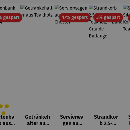
Rabatt
Rabatt
Raba
% gespart
17% gespart
3% gespart
rtenba
Getränkeh
Servierwa
Strandkor
hschnittliche Bewertung von 4.7 von 5 Sternen
k aus
alter aus
gen aus
b 2,5-
kholz –
Teakholz
Teakholz
Sitzer |