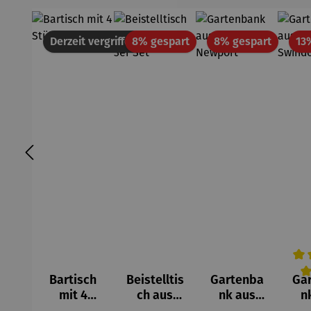
Rabatt
Rabatt
Derzeit vergriffen
8% gespart
8% gespart
13
Bartisch
Beistelltis
Gartenba
Ga
Durc
mit 4
ch aus
nk aus
n
Stühlen –
Teakholz
Teakholz –
Tea