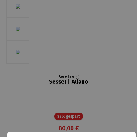
Bene Living
Sessel | Aliano
Rabatt
33% gespart
80,00 €
UVP
119,00 €