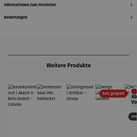
Informationen zum Hersteller
Bewertungen
Produktgalerie überspringen
Weitere Produkte
Rabatt
54% gespart
Ab
Vo
Der