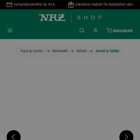
Versandkostenfrei ab 90 €
Exklusiver Rabatt für Newsletter-Abo
alt springen
Warenkorb
Haus & Garten
Wohnwelt
Möbel
Sessel & Stühle
Bildergalerie überspringen