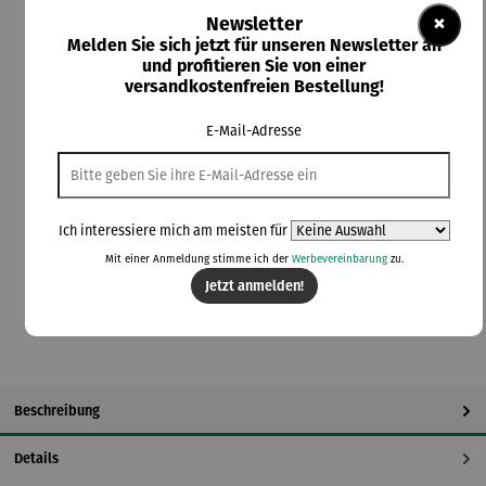
×
Newsletter
Preise inkl. MwSt. zzgl. Versandkosten
Melden Sie sich jetzt für unseren Newsletter an
und profitieren Sie von einer
versandkostenfreien Bestellung!
Durchschnittliche Bewertung von 5 von 5 Sternen
1 Bewertung
E-Mail-Adresse
Lieferzeit: 1-2 Wochen
auswählen
Farbauswahl
beige
blau
braun
dunkelgrau
hellgrau
Ich interessiere mich am meisten für
Mit einer Anmeldung stimme ich der
Werbevereinbarung
zu.
In den Warenkorb
Jetzt anmelden!
Beschreibung
Details