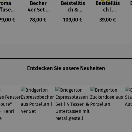
roma
Becher
Beistelltis
Beistelltis
hschnittliche Bewertung von 4 von 5 Sternen
Durchschnittlich
ffuser
4er Set –
ch &
ch |
und
Pablo
Hocker |
klappbar
ulärer Preis:
Regulärer Preis:
Regulärer Preis:
Regulärer Prei
79,00 €
78,00 €
109,00 €
39,00 €
erne –
Picasso –
Teakholz –
Teakholz –
ophie
Animaux
Dunham
Devon
Entdecken Sie unsere Neuheiten