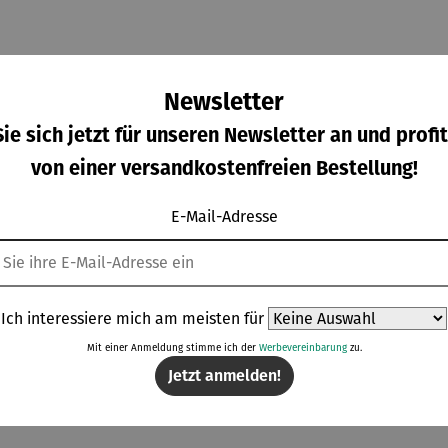
Newsletter
ie sich jetzt für unseren Newsletter an und profit
von einer versandkostenfreien Bestellung!
E-Mail-Adresse
echer
Burger-
Champagn
Espressot
wertung von 4 von 5 Sternen
Durchschnittliche Bewertung von 4 von 5 Sternen
 Set –
und
erkühler
assen 2er-
ablo
Schmelzgl
für
Set –
gulärer Preis:
Verkaufspreis:
Verkaufspreis:
Regulärer Prei
,00 €
29,95 €
59,00 €
29,90 €
asso –
ocke BBQ
Strandkör
Bridgerto
Ich interessiere mich am meisten für
Regulärer Preis:
Regulärer Preis:
imaux
& Wender
be
n
UVP
46,90 €
UVP
79,95 €
BBQ XXL
Mit einer Anmeldung stimme ich der
Werbevereinbarung
zu.
Set
Jetzt anmelden!