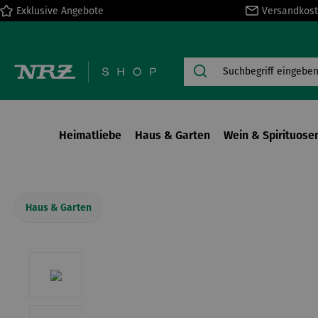
Exklusive Angebote
Versandkost
springen
Zur Hauptnavigation springen
Heimatliebe
Haus & Garten
Wein & Spirituose
Haus & Garten
Bildergalerie überspringen