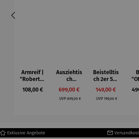
Armreif |
Ausziehtis
Beistelltis
B
"Roberta"
ch
ch 2er Set
"O
– Anna
Aluminium
– Dalias
Fen
Regulärer Preis:
Verkaufspreis:
Verkaufspreis:
Reg
108,00 €
699,00 €
149,00 €
49
Mütz
– Valor
Col
Regulärer Preis:
Regulärer Preis:
(1
UVP
899,00 €
UVP
199,00 €
H
Ma
Exklusive Angebote
Versandkost