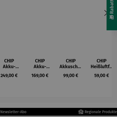
CHIP
CHIP
CHIP
CHIP
Akku-
Akku-
Akkuschra
Heißluftfri
Staubsau
Staubsau
uber
tteuse
s:
Regulärer Preis:
Regulärer Preis:
Regulärer Preis:
Regulärer P
249,00 €
169,00 €
99,00 €
59,00 €
ger
ger DS02
AutoClean
r Newsletter-Abo
Regionale Produkte