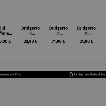
ild |
Bridgerto
Bridgerto
Bridgerto
ffenes
n
n
n
ster in
Espresso
Espressot
Zuckerdo
ulärer Preis:
Regulärer Preis:
Regulärer Preis:
Regulärer Prei
0,00 €
32,90 €
74,90 €
24,90 €
lioure"
becher
assen Set
se aus
905) -
aus
| 4 Tassen
Porzellan
enri
Porzellan
&
tisse
| 4er Set
Untertass
en mit
Metallges
enfrei ab 90 €
Exklusiver Rabatt fü
tell