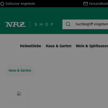
Exklusive Angebote
Versandkost
springen
Zur Hauptnavigation springen
Heimatliebe
Haus & Garten
Wein & Spirituose
Haus & Garten
Bildergalerie überspringen