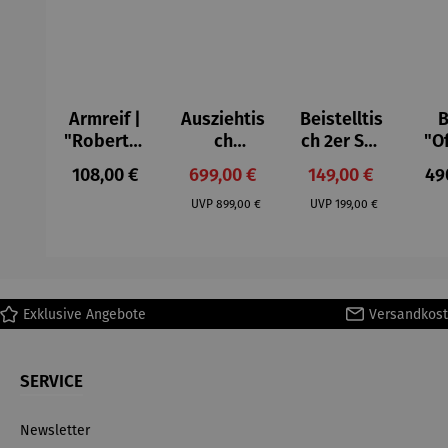
Armreif |
Ausziehtis
Beistelltis
B
"Roberta"
ch
ch 2er Set
"O
– Anna
Aluminium
– Dalias
Fen
Regulärer Preis:
Verkaufspreis:
Verkaufspreis:
Reg
108,00 €
699,00 €
149,00 €
49
Mütz
– Valor
Col
Regulärer Preis:
Regulärer Preis:
(1
UVP
899,00 €
UVP
199,00 €
H
Ma
Exklusive Angebote
Versandkost
SERVICE
Newsletter