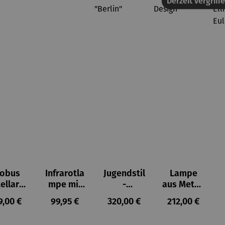
Derzeit vergriff
lobus
Infrarotla
Jugendstil
Lampe
ellar
mpe mit
-
aus Metall
ight
Timer
Pilzleucht
- Tau-
gulärer Preis:
Regulärer Preis:
Regulärer Preis:
Regulärer Prei
9,00 €
99,95 €
320,00 €
212,00 €
e "Berlin"
Design