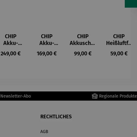
CHIP
CHIP
CHIP
CHIP
Akku-
Akku-
Akkuschra
Heißluftfri
Staubsau
Staubsau
uber
tteuse
s:
Regulärer Preis:
Regulärer Preis:
Regulärer Preis:
Regulärer P
249,00 €
169,00 €
99,00 €
59,00 €
ger
ger DS02
AutoClean
r Newsletter-Abo
Regionale Produkte
RECHTLICHES
AGB