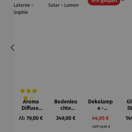
Rabatt
10% gespart
Aroma
Bodenleu
Dekolamp
G
Durchschnittliche Bewertung von 4 von 5 Sternen
Diffuser
chte
e -
St
und
Hocker
MARRAKE
L
Regulärer Preis:
Regulärer Preis:
Verkaufspreis:
Re
Ab
79,00 €
349,00 €
44,95 €
14
Laterne –
mit Solar
CH
Regulärer Preis:
Sophie
– Lumen
UVP
49,95 €