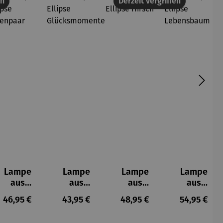
en
Derzeit vergriffen
Lampe
Lampe
Lampe
Lampe
aus
aus
aus
aus
Porzellan
Porzellan
Porzellan
Porzellan
s:
Regulärer Preis:
Regulärer Preis:
Regulärer Preis:
Regulärer P
46,95 €
43,95 €
48,95 €
54,95 €
| Ellipse
| Ellipse
| Ellipse
| Ellipse
Eulenpaar
Glücksmo
Hirsch
Lebensba