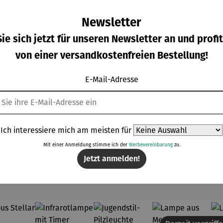
Newsletter
ie sich jetzt für unseren Newsletter an und profit
von einer versandkostenfreien Bestellung!
ampagn
Champagn
Champagn
Drehteller
E-Mail-Adresse
kühler
erkühler
erkühler
– Lazy
ocoon
MONACO
NIZZA
Susi
gulärer Preis:
Regulärer Preis:
Regulärer Preis:
Regulärer Prei
9,00 €
249,00 €
199,00 €
149,00 €
Ich interessiere mich am meisten für
Mit einer Anmeldung stimme ich der
Werbevereinbarung
zu.
Jetzt anmelden!
Topseller der Kategorie Lampen & Leuchten