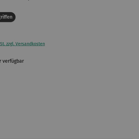
riffen
St. zzgl. Versandkosten
 verfügbar
en
n ist zurzeit nicht verfügbar.)