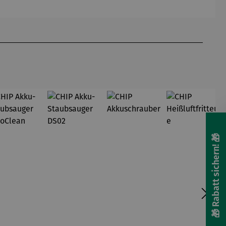
mente
um
🎁 Rabatt sichern! 🎁