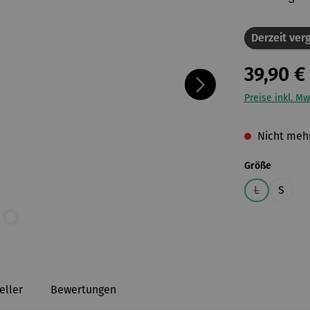
Derzeit verg
39,90 €
Preise inkl. Mw
Nicht mehr
auswähl
Größe
L
S
(Diese Optio
eller
Bewertungen