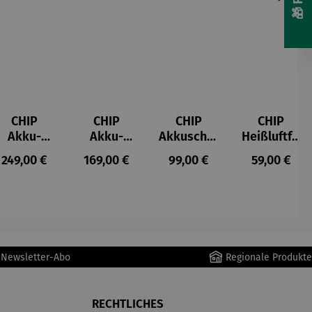
CHIP
CHIP
CHIP
CHIP
Akku-
Akku-
Akkuschra
Heißluftfri
Staubsau
Staubsau
uber
tteuse
s:
Regulärer Preis:
Regulärer Preis:
Regulärer Preis:
Regulärer P
249,00 €
169,00 €
99,00 €
59,00 €
ger
ger DS02
AutoClean
r Newsletter-Abo
Regionale Produkte
RECHTLICHES