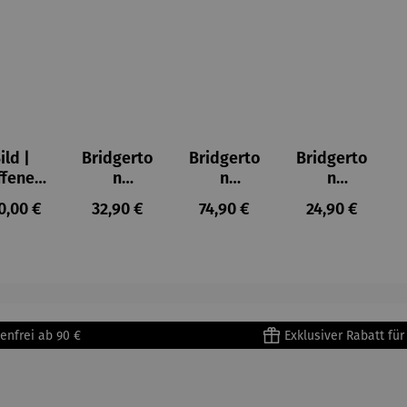
ild |
Bridgerto
Bridgerto
Bridgerto
ffenes
n
n
n
ster in
Espresso
Espressot
Zuckerdo
ulärer Preis:
Regulärer Preis:
Regulärer Preis:
Regulärer Prei
0,00 €
32,90 €
74,90 €
24,90 €
lioure"
becher
assen Set
se aus
905) -
aus
| 4 Tassen
Porzellan
enri
Porzellan
&
tisse
| 4er Set
Untertass
en mit
Metallges
enfrei ab 90 €
Exklusiver Rabatt fü
tell