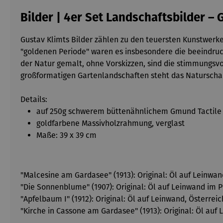
Bilder | 4er Set Landschaftsbilder – 
Gustav Klimts Bilder zählen zu den teuersten Kunstwerken
"goldenen Periode" waren es insbesondere die beeindruc
der Natur gemalt, ohne Vorskizzen, sind die stimmungsvo
großformatigen Gartenlandschaften steht das Naturscha
Details:
auf 250g schwerem büttenähnlichem Gmund Tactile 
goldfarbene Massivholzrahmung, verglast
Maße: 39 x 39 cm
"Malcesine am Gardasee" (1913): Original: Öl auf Leinwa
"Die Sonnenblume" (1907): Original: Öl auf Leinwand im P
"Apfelbaum I" (1912): Original: Öl auf Leinwand, Österrei
"Kirche in Cassone am Gardasee" (1913): Original: Öl au