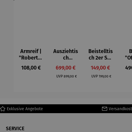
Armreif |
Ausziehtis
Beistelltis
B
"Roberta"
ch
ch 2er Set
"O
– Anna
Aluminium
– Dalias
Fen
Regulärer Preis:
Verkaufspreis:
Verkaufspreis:
Reg
108,00 €
699,00 €
149,00 €
49
Mütz
– Valor
Col
Regulärer Preis:
Regulärer Preis:
(1
UVP
899,00 €
UVP
199,00 €
H
Ma
Exklusive Angebote
Versandkost
SERVICE