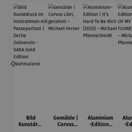
Bild
Gemälde |
Aluminium
Alu
Kunstdruc
Corvus
-Edition |
-Ed
k im
Libri,
It’s Hard
LO