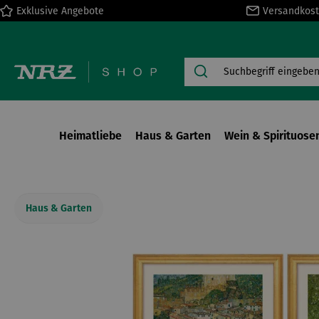
Exklusive Angebote
Versandkost
springen
Zur Hauptnavigation springen
Heimatliebe
Haus & Garten
Wein & Spirituose
Haus & Garten
Bildergalerie überspringen