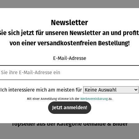
Newsletter
ie sich jetzt für unseren Newsletter an und profit
von einer versandkostenfreien Bestellung!
E-Mail-Adresse
minium
Aluminium
Aluminium
Bild |
ition |
-Edition |
-Edition |
Buddha
VE OF
LOVE OF
LOVE OF
ulärer Preis:
Regulärer Preis:
Regulärer Preis:
Regulärer Prei
8,00 €
288,00 €
298,00 €
159,00 €
LIFE -
MY LIFE
MY LIFE
Ich interessiere mich am meisten für
OWERS
(2025) –
(2025) –
025) –
Michael
Michael
Mit einer Anmeldung stimme ich der
Werbevereinbarung
zu.
chael
Pfannsch
Pfannsch
Jetzt anmelden!
annsch
midt
midt
midt
Topseller aus der Kategorie Gemälde & Bilder