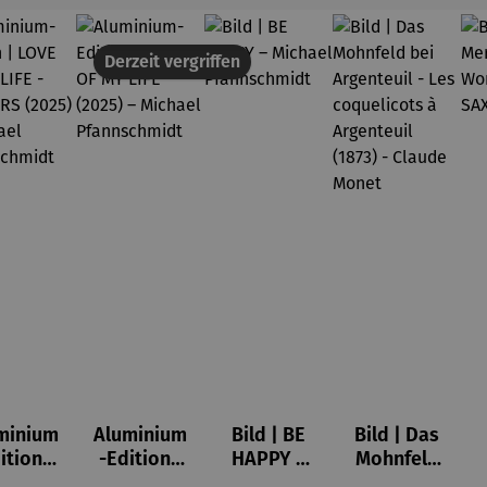
Derzeit vergriffen
minium
Aluminium
Bild | BE
Bild | Das
ition |
-Edition |
HAPPY –
Mohnfeld
VE OF
LOVE OF
Michael
bei