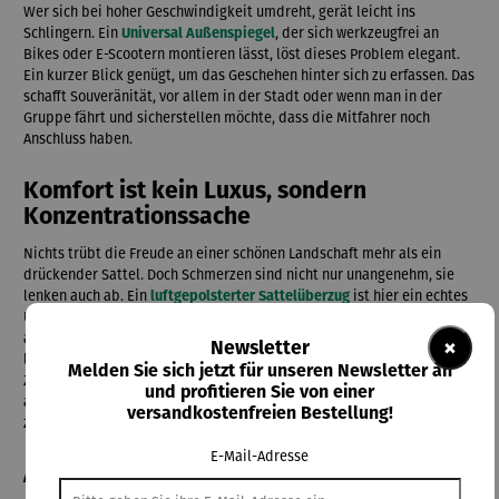
Wer sich bei hoher Geschwindigkeit umdreht, gerät leicht ins
Schlingern. Ein
Universal Außenspiegel
, der sich werkzeugfrei an
Bikes oder E-Scootern montieren lässt, löst dieses Problem elegant.
Ein kurzer Blick genügt, um das Geschehen hinter sich zu erfassen. Das
schafft Souveränität, vor allem in der Stadt oder wenn man in der
Gruppe fährt und sicherstellen möchte, dass die Mitfahrer noch
Anschluss haben.
Komfort ist kein Luxus, sondern
Konzentrationssache
Nichts trübt die Freude an einer schönen Landschaft mehr als ein
drückender Sattel. Doch Schmerzen sind nicht nur unangenehm, sie
lenken auch ab. Ein
luftgepolsterter Sattelüberzug
ist hier ein echtes
Upgrade für jedes Rad. Er verteilt den Druck gleichmäßig und
absorbiert Stöße von unebenen Wegen. Wer bequem sitzt, bleibt
×
Newsletter
länger konzentriert und nimmt Gefahrensituationen schneller wahr.
Melden Sie sich jetzt für unseren Newsletter an
Zudem ist ein solcher Überzug eine hervorragende Geschenkidee für
und profitieren Sie von einer
alle, die das Radfahren lieben, aber bisher vor langen Strecken
versandkostenfreien Bestellung!
zurückgeschreckt sind.
E-Mail-Adresse
Alles griffbereit: Die Logistik am Lenker