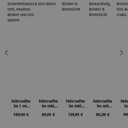
Fahrradhe
Fahrradhe
Fahrradhe
Fahrradhe
Fah
lm | mit
lm inkl.
lm inkl.
lm mit
l
Sicherheit
Bremslich
SOS-
Beleuchtu
Vi
Regulärer Preis:
Regulärer Preis:
Regulärer Preis:
Regulärer Preis:
Re
189,00 €
69,95 €
139,95 €
85,00 €
99
sassistent,
t & SOS-
Alarm,
ng,
Bre
Headset,
Alarm
Blinker &
Blinker &
t
Blinker
Bremslich
Bremslich
S