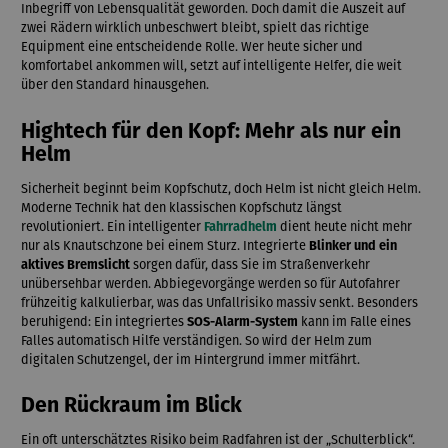
Inbegriff von Lebensqualität geworden. Doch damit die Auszeit auf
zwei Rädern wirklich unbeschwert bleibt, spielt das richtige
Equipment eine entscheidende Rolle. Wer heute sicher und
komfortabel ankommen will, setzt auf intelligente Helfer, die weit
über den Standard hinausgehen.
Hightech für den Kopf: Mehr als nur ein
Helm
Sicherheit beginnt beim Kopfschutz, doch Helm ist nicht gleich Helm.
Moderne Technik hat den klassischen Kopfschutz längst
revolutioniert. Ein intelligenter
Fahrradhelm
dient heute nicht mehr
nur als Knautschzone bei einem Sturz. Integrierte
Blinker und ein
aktives Bremslicht
sorgen dafür, dass Sie im Straßenverkehr
unübersehbar werden. Abbiegevorgänge werden so für Autofahrer
frühzeitig kalkulierbar, was das Unfallrisiko massiv senkt. Besonders
beruhigend: Ein integriertes
SOS-Alarm-System
kann im Falle eines
Falles automatisch Hilfe verständigen. So wird der Helm zum
digitalen Schutzengel, der im Hintergrund immer mitfährt.
Den Rückraum im Blick
Ein oft unterschätztes Risiko beim Radfahren ist der „Schulterblick“.