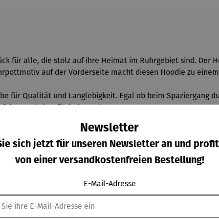
ck für alle, die stolz auf ihre Heimat im Ruhrgebiet sind. Der 
uhrpottmotiv auf der Vorderseite macht diesen Hoodie zu einem
ebe für Qualität und Langlebigkeit. Egal ob beim Spaziergang 
fekte Begleiter für jeden Anlass.
Newsletter
ie sich jetzt für unseren Newsletter an und profit
te Bio-Baumwolle / 350 gm/qm
von einer versandkostenfreien Bestellung!
E-Mail-Adresse