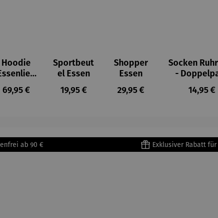
Hoodie
Sportbeut
Shopper
Socken Ruhr
Essenlieb
el Essen
Essen
- Doppelp
e
:
Regulärer Preis:
Regulärer Preis:
Regulärer Preis:
Regulär
69,95 €
19,95 €
29,95 €
14,95 €
enfrei ab 90 €
Exklusiver Rabatt fü