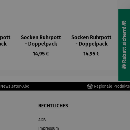
🎁 Rabatt sichern! 🎁
pott
Socken Ruhrpott
Socken Ruhrpott
ack
- Doppelpack
- Doppelpack
er Preis:
Regulärer Preis:
Regulärer Preis:
14,95 €
14,95 €
r Newsletter-Abo
Regionale Produkte
RECHTLICHES
AGB
Impressum