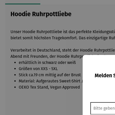
Hoodie Ruhrpottliebe
Unser Hoodie Ruhrpottliebe ist das perfekte Kleidungsstü
bietet somit höchsten Tragekomfort. Das einzigartige R
Verarbeitet in Deutschland, steht der Hoodie Ruhrpottli
Abend mit Freunden, der Hoodie Ruhrpottliebe ist der per
erhältlich in schwarz oder weiß
Größen von XXS - 5XL
Melden S
Stick ca.19 cm mittig auf der Brust
Material:
Aufgerautes Sweet-Shirt / 100 % gekämm
OEKO Tex Stand, Vegan Approved