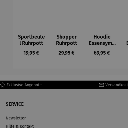
Sportbeute
Shopper
Hoodie
l Ruhrpott
Ruhrpott
Essensymb
ole
Regulärer Preis:
Regulärer Preis:
Regulärer Preis
19,95 €
29,95 €
69,95 €
Exklusive Angebote
Versandkost
SERVICE
Newsletter
Hilfe & Kontakt