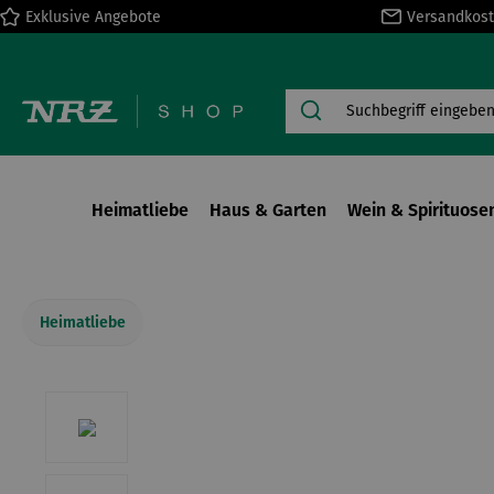
Exklusive Angebote
Versandkost
springen
Zur Hauptnavigation springen
Heimatliebe
Haus & Garten
Wein & Spirituose
Heimatliebe
Bildergalerie überspringen