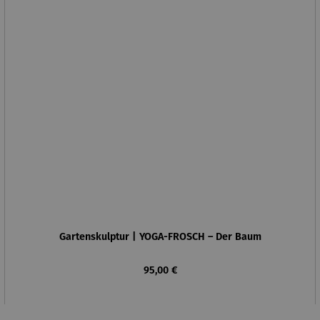
Gartenskulptur | YOGA-FROSCH – Der Baum
Regulärer Preis:
95,00 €