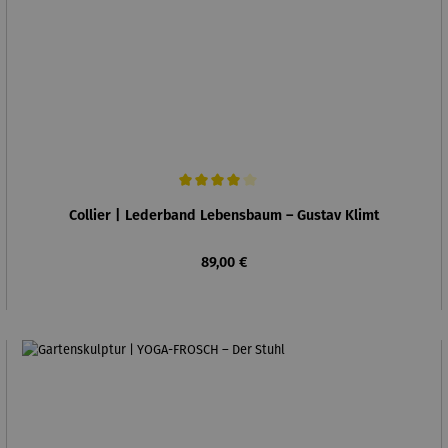
Durchschnittliche Bewertung von 4 von 5 Sternen
Collier | Lederband Lebensbaum – Gustav Klimt
Regulärer Preis:
89,00 €