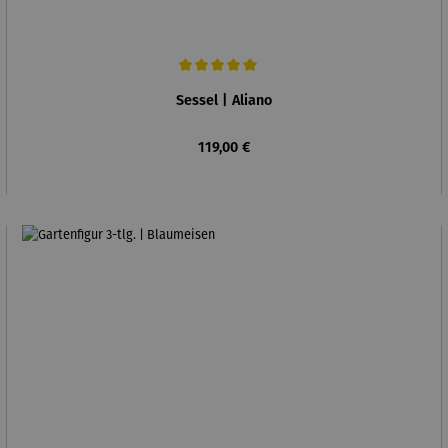
Durchschnittliche Bewertung von 5 von 5 Sternen
Sessel | Aliano
Regulärer Preis:
119,00 €