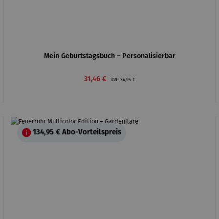
Mein Geburtstagsbuch – Personalisierbar
Verkaufspreis:
Regulärer Preis:
31,46 €
UVP
34,95 €
134,95 €
Abo-Vorteilspreis