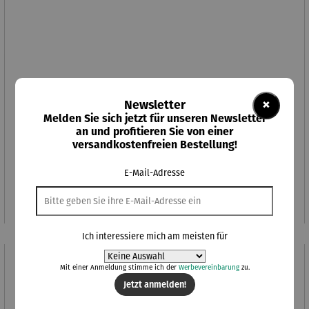
×
Newsletter
Melden Sie sich jetzt für unseren Newsletter
an und profitieren Sie von einer
versandkostenfreien Bestellung!
Metallobjekt Apfel
E-Mail-Adresse
Regulärer Preis:
279,00 €
Ich interessiere mich am meisten für
89,10 €
Abo-Vorteilspreis
Mit einer Anmeldung stimme ich der
Werbevereinbarung
zu.
Jetzt anmelden!