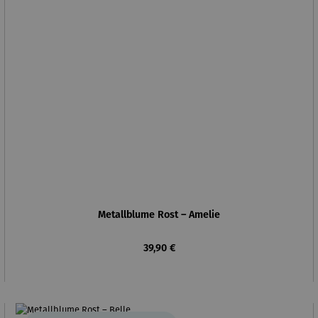
Metallblume Rost – Amelie
Regulärer Preis:
39,90 €