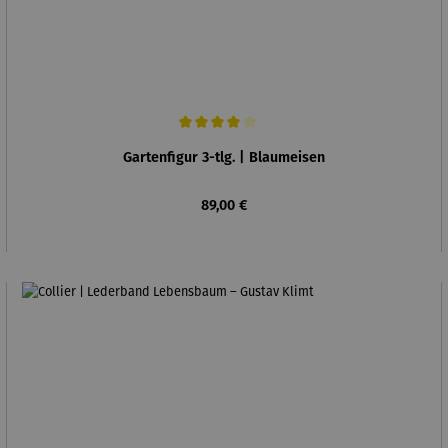
Durchschnittliche Bewertung von 4 von 5 Sternen
Gartenfigur 3-tlg. | Blaumeisen
Regulärer Preis:
89,00 €