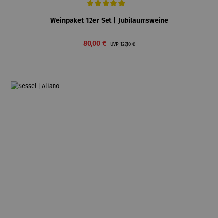
Durchschnittliche Bewertung von 5 von 5 Sternen
Weinpaket 12er Set | Jubiläumsweine
Verkaufspreis:
Regulärer Preis:
80,00 €
UVP
127,10 €