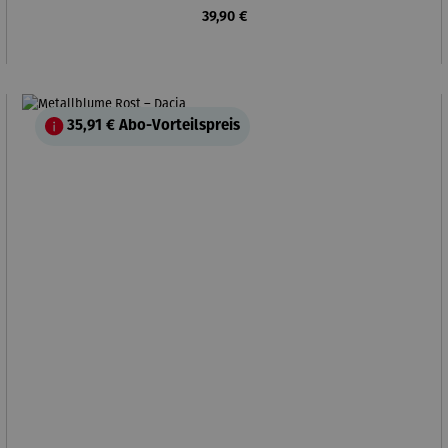
Regulärer Preis:
39,90 €
35,91 €
Abo-Vorteilspreis