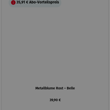
35,91 €
Abo-Vorteilspreis
Metallblume Rost – Belle
Regulärer Preis:
39,90 €