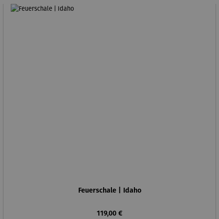
Feuerschale | Idaho
Regulärer Preis:
119,00 €