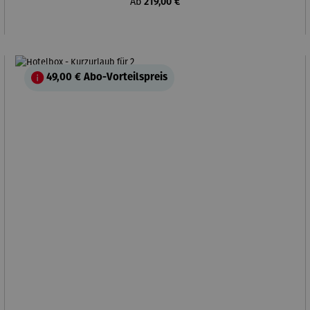
Regulärer Preis:
Ab
219,00 €
49,00 €
Abo-Vorteilspreis