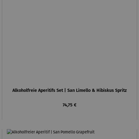
Alkoholfreie Aperitifs Set | San Limello & Hibiskus Spritz
Regulärer Preis:
74,75 €