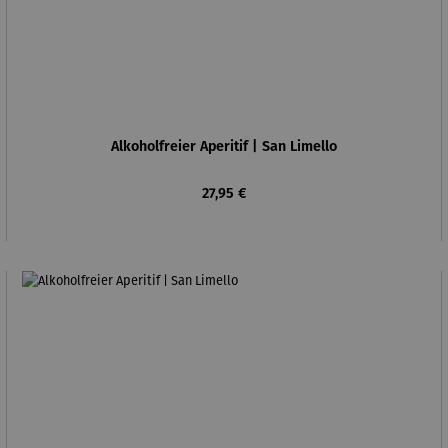
Alkoholfreier Aperitif | San Limello
Regulärer Preis:
27,95 €