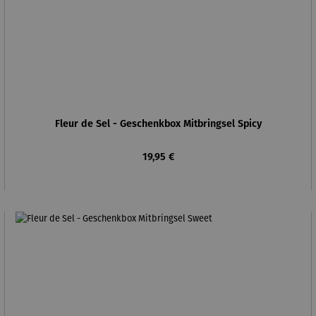
Fleur de Sel - Geschenkbox Mitbringsel Spicy
Regulärer Preis:
19,95 €