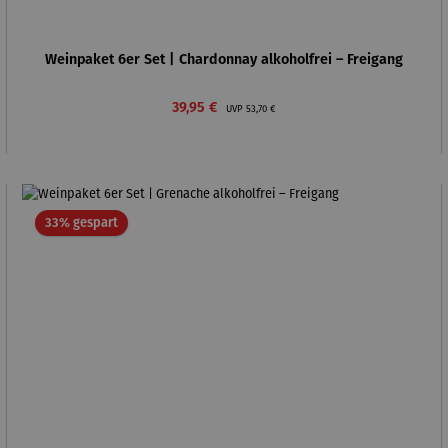
Weinpaket 6er Set | Chardonnay alkoholfrei – Freigang
Verkaufspreis:
Regulärer Preis:
39,95 €
UVP
53,70 €
Rabatt
33% gespart