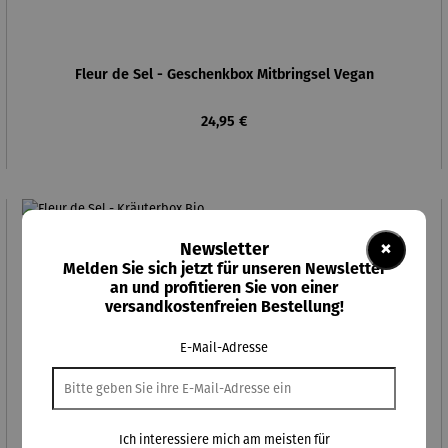
Fleur de Sel - Geschenkbox Mitbringsel Vegan
Regulärer Preis:
24,95 €
×
Newsletter
Melden Sie sich jetzt für unseren Newsletter
an und profitieren Sie von einer
versandkostenfreien Bestellung!
E-Mail-Adresse
Ich interessiere mich am meisten für