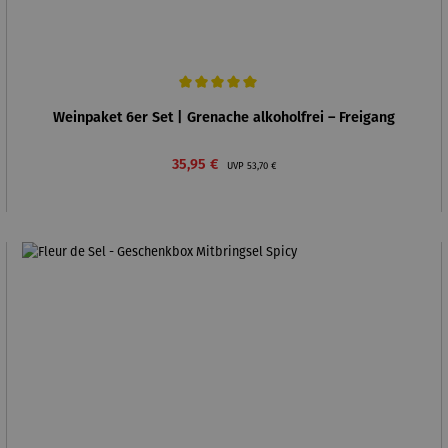
Durchschnittliche Bewertung von 5 von 5 Sternen
Weinpaket 6er Set | Grenache alkoholfrei – Freigang
Verkaufspreis:
Regulärer Preis:
35,95 €
UVP
53,70 €