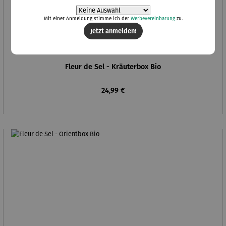
Mit einer Anmeldung stimme ich der
Werbevereinbarung
zu.
Jetzt anmelden!
Fleur de Sel - Kräuterbox Bio
Regulärer Preis:
24,99 €