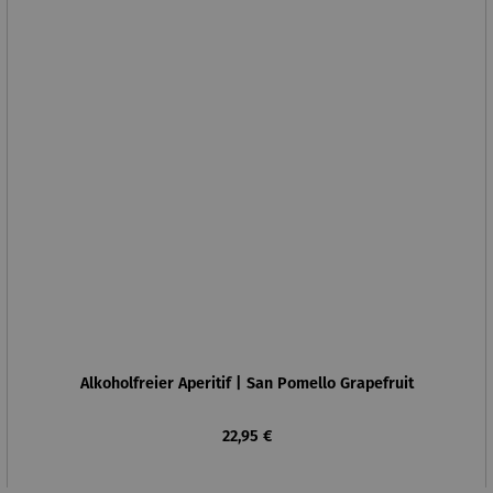
Alkoholfreier Aperitif | San Pomello Grapefruit
Regulärer Preis:
22,95 €