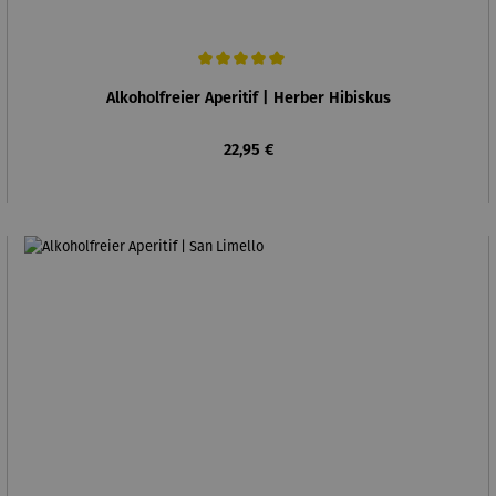
Durchschnittliche Bewertung von 5 von 5 Sternen
Alkoholfreier Aperitif | Herber Hibiskus
Regulärer Preis:
22,95 €