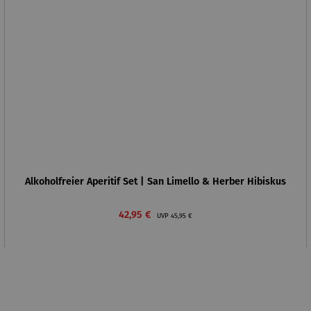
Alkoholfreier Aperitif Set | San Limello & Herber Hibiskus
Verkaufspreis:
Regulärer Preis:
42,95 €
UVP
45,95 €