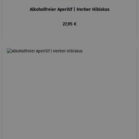
Durchschnittliche Bewertung von 5 von 5 Sternen
Alkoholfreier Aperitif | Herber Hibiskus
Regulärer Preis:
27,95 €