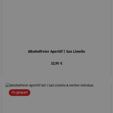
Alkoholfreier Aperitif | San Limello
Regulärer Preis:
22,95 €
Rabatt
7% gespart