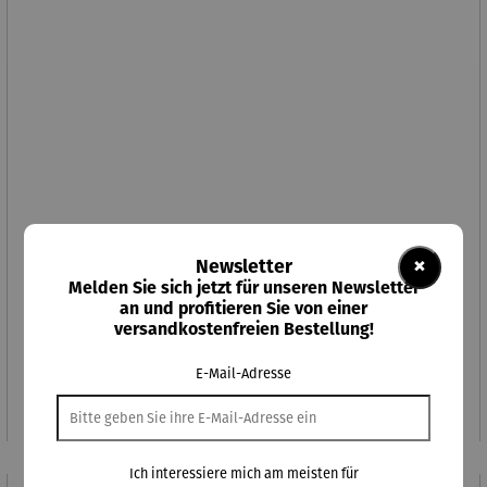
×
Newsletter
Melden Sie sich jetzt für unseren Newsletter
an und profitieren Sie von einer
versandkostenfreien Bestellung!
"Ruhrpott-Brotzeit" kleines 2tlg.-Set inkl. Brotzeitmesser
E-Mail-Adresse
Regulärer Preis:
21,95 €
Ich interessiere mich am meisten für