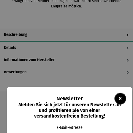
**Aufgrund von Neuberechnungen im Warenkorb sind abweichende
Endpreise möglich.
Beschreibung
Details
Informationen zum Hersteller
Bewertungen
×
Newsletter
Melden Sie sich jetzt für unseren Newsletter an
Produktgalerie überspringen
und profitieren Sie von einer
versandkostenfreien Bestellung!
Kunden kauften auch
E-Mail-Adresse