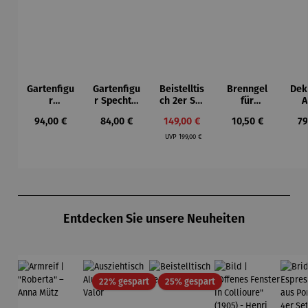
Gartenfigu
Gartenfigu
Beistelltis
Brenngel
Dek
r
r Specht -
ch 2er Set
für
A
Buntspech
Wilson
– Dalias
Gelfeuerst
Regulärer Preis:
Regulärer Preis:
Verkaufspreis:
Regulärer Preis:
Re
94,00 €
84,00 €
149,00 €
10,50 €
79
t Vogel -
Bhire
elle -
Regulärer Preis:
Wilson
FUOCO
UVP
199,00 €
Bhire
Produktgalerie überspringen
Entdecken Sie unsere Neuheiten
Rabatt
Rabatt
22% gespart
25% gespart