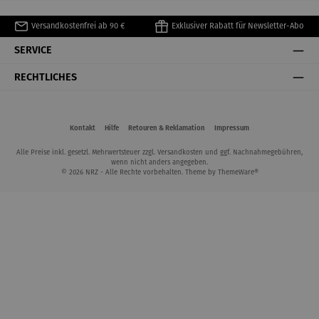
Versandkostenfrei ab 90 €
Exklusiver Rabatt für Newsletter-Abo
SERVICE
RECHTLICHES
Kontakt
Hilfe
Retouren & Reklamation
Impressum
Alle Preise inkl. gesetzl. Mehrwertsteuer zzgl.
Versandkosten
und ggf. Nachnahmegebühren,
wenn nicht anders angegeben.
© 2026 NRZ - Alle Rechte vorbehalten. Theme by
ThemeWare®