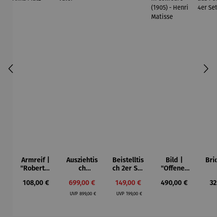
Armreif |
Ausziehtis
Beistelltis
Bild |
Bri
"Roberta"
ch
ch 2er Set
"Offenes
– Anna
Aluminium
– Dalias
Fenster in
Esp
Regulärer Preis:
Verkaufspreis:
Verkaufspreis:
Regulärer Preis:
Re
108,00 €
699,00 €
149,00 €
490,00 €
32
Mütz
– Valor
Collioure"
ech
Regulärer Preis:
Regulärer Preis:
(1905) -
Por
UVP
899,00 €
UVP
199,00 €
Henri
| 4
Matisse