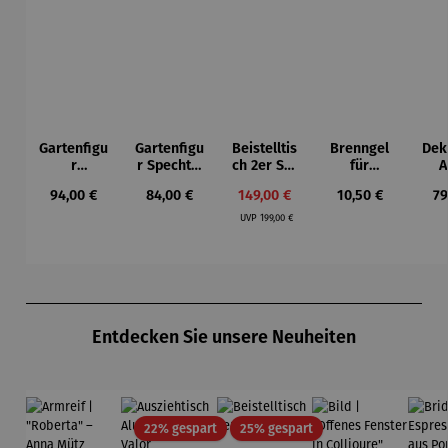
Gartenfigu
Gartenfigu
Beistelltis
Brenngel
Dek
r
r Specht -
ch 2er Set
für
A
Buntspech
Wilson
– Dalias
Gelfeuerst
Regulärer Preis:
Regulärer Preis:
Verkaufspreis:
Regulärer Preis:
Re
94,00 €
84,00 €
149,00 €
10,50 €
79
t Vogel -
Bhire
elle -
Regulärer Preis:
Wilson
FUOCO
UVP
199,00 €
Bhire
Produktgalerie überspringen
Entdecken Sie unsere Neuheiten
Rabatt
Rabatt
22% gespart
25% gespart