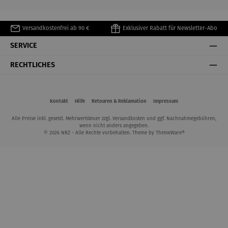
Versandkostenfrei ab 90 €
Exklusiver Rabatt für Newsletter-Abo
SERVICE
RECHTLICHES
Kontakt
Hilfe
Retouren & Reklamation
Impressum
Alle Preise inkl. gesetzl. Mehrwertsteuer zzgl.
Versandkosten
und ggf. Nachnahmegebühren,
wenn nicht anders angegeben.
© 2026 NRZ - Alle Rechte vorbehalten. Theme by
ThemeWare®