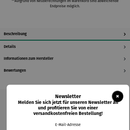
**Aufgrund von Neuberechnungen im Warenkorb sind abweichende
Endpreise möglich.
Beschreibung
Details
Informationen zum Hersteller
Bewertungen
×
Newsletter
Melden Sie sich jetzt für unseren Newsletter an
Produktgalerie überspringen
und profitieren Sie von einer
versandkostenfreien Bestellung!
Kunden kauften auch
E-Mail-Adresse