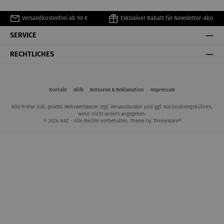
Versandkostenfrei ab 90 €
Exklusiver Rabatt für Newsletter-Abo
SERVICE
RECHTLICHES
Kontakt
Hilfe
Retouren & Reklamation
Impressum
Alle Preise inkl. gesetzl. Mehrwertsteuer zzgl.
Versandkosten
und ggf. Nachnahmegebühren,
wenn nicht anders angegeben.
© 2026 NRZ - Alle Rechte vorbehalten. Theme by
ThemeWare®