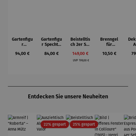
Gartenfigu
Gartenfigu
Beistelltis
Brenngel
Dek
r
r Specht -
ch 2er Set
für
A
Buntspech
Wilson
– Dalias
Gelfeuerst
Regulärer Preis:
Regulärer Preis:
Verkaufspreis:
Regulärer Preis:
Re
94,00 €
84,00 €
149,00 €
10,50 €
79
t Vogel -
Bhire
elle -
Regulärer Preis:
Wilson
FUOCO
UVP
199,00 €
Bhire
Produktgalerie überspringen
Entdecken Sie unsere Neuheiten
Rabatt
Rabatt
22% gespart
25% gespart