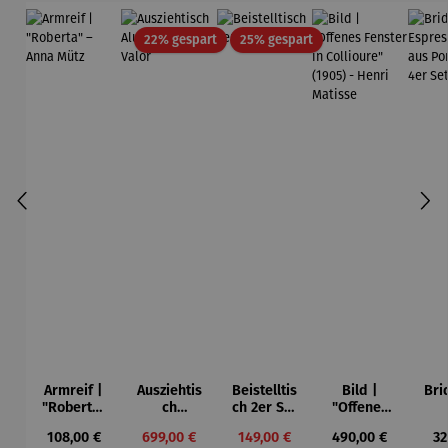
Rabatt
Rabatt
22% gespart
25% gespart
Armreif |
Ausziehtis
Beistelltis
Bild |
Bri
"Roberta"
ch
ch 2er Set
"Offenes
– Anna
Aluminium
– Dalias
Fenster in
Esp
Regulärer Preis:
Verkaufspreis:
Verkaufspreis:
Regulärer Preis:
Re
108,00 €
699,00 €
149,00 €
490,00 €
32
Mütz
– Valor
Collioure"
ech