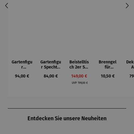
Gartenfigu
Gartenfigu
Beistelltis
Brenngel
Dek
r
r Specht -
ch 2er Set
für
A
Buntspech
Wilson
– Dalias
Gelfeuerst
Regulärer Preis:
Regulärer Preis:
Verkaufspreis:
Regulärer Preis:
Re
94,00 €
84,00 €
149,00 €
10,50 €
79
t Vogel -
Bhire
elle -
Regulärer Preis:
Wilson
FUOCO
UVP
199,00 €
Bhire
Produktgalerie überspringen
Entdecken Sie unsere Neuheiten