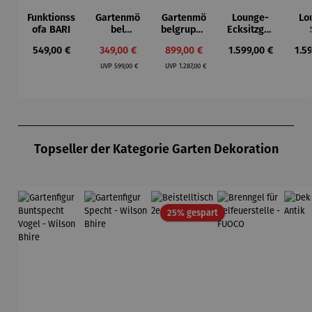
Funktionss
Gartenmö
Gartenmö
Lounge-
Lo
ofa BARI
bel
belgruppe
Ecksitzgru
Lounge
aus
ppe |
D
Regulärer Preis:
Verkaufspreis:
Verkaufspreis:
Regulärer Preis:
Reg
549,00 €
349,00 €
899,00 €
1.599,00 €
1.5
Set aus
Teakholz |
TULUM
Regulärer Preis:
Regulärer Preis:
Eukalyptu
Bank &
UVP
599,00 €
UVP
1.287,00 €
s - Noja
Tisch –
Ashford
Produktgalerie überspringen
Topseller der Kategorie Garten Dekoration
Rabatt
25% gespart