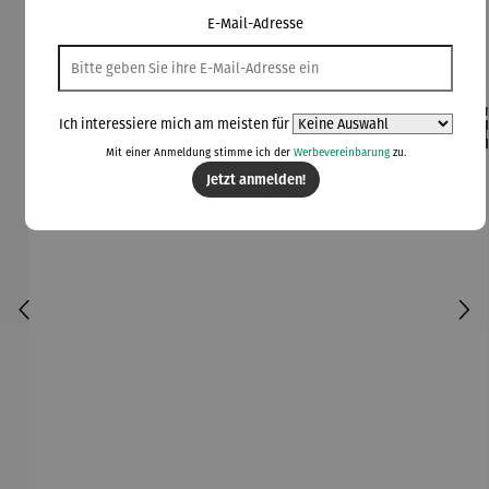
E-Mail-Adresse
Kunden kauften auch
Ich interessiere mich am meisten für
Rabatt
Rabatt
42% gespart
30% gespart
Der
Mit einer Anmeldung stimme ich der
Werbevereinbarung
zu.
Derzeit vergriffen
Jetzt anmelden!