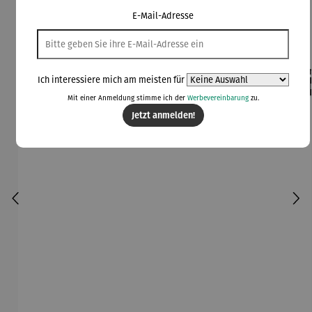
E-Mail-Adresse
Kunden kauften auch
Ich interessiere mich am meisten für
Rabatt
Rabatt
42% gespart
30% gespart
Der
Mit einer Anmeldung stimme ich der
Werbevereinbarung
zu.
Derzeit vergriffen
Jetzt anmelden!