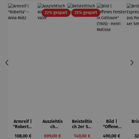
Rabatt
Rabatt
22% gespart
25% gespart
Armreif |
Ausziehtis
Beistelltis
Bild |
Bri
"Roberta"
ch
ch 2er Set
"Offenes
– Anna
Aluminium
– Dalias
Fenster in
Esp
Regulärer Preis:
Verkaufspreis:
Verkaufspreis:
Regulärer Preis:
Re
108,00 €
699,00 €
149,00 €
490,00 €
32
Mütz
– Valor
Collioure"
ech