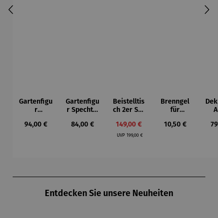
Gartenfigu
Gartenfigu
Beistelltis
Brenngel
Dek
r
r Specht -
ch 2er Set
für
A
Buntspech
Wilson
– Dalias
Gelfeuerst
Regulärer Preis:
Regulärer Preis:
Verkaufspreis:
Regulärer Preis:
Re
94,00 €
84,00 €
149,00 €
10,50 €
79
t Vogel -
Bhire
elle -
Regulärer Preis:
Wilson
FUOCO
UVP
199,00 €
Bhire
Produktgalerie überspringen
Entdecken Sie unsere Neuheiten