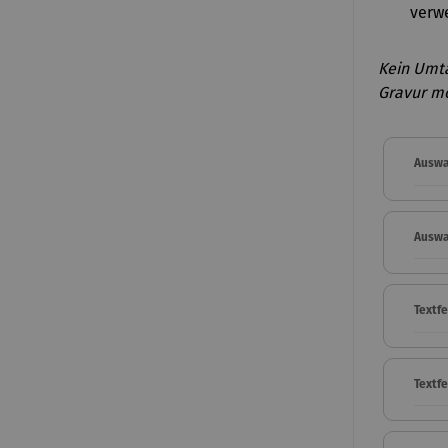
verwe
Kein Umt
Gravur mö
Auswa
Auswa
Textfe
Textf