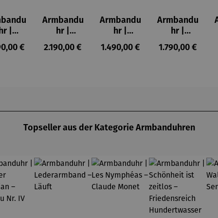
mbandu
Armbandu
Armbandu
Armbandu
hr |
hr |
hr |
hr |
KANIA
ASKANIA
ASKANIA
ASKANIA
ulärer Preis:
Regulärer Preis:
Regulärer Preis:
Regulärer Preis
90,00 €
2.190,00 €
1.490,00 €
1.790,00 €
C.
Taifun
Taifun mit
Tegel
mberg
Automatik
Leuchtziff
Mitte
t Déco
erblatt
Automaik
Topseller aus der Kategorie Armbanduhren