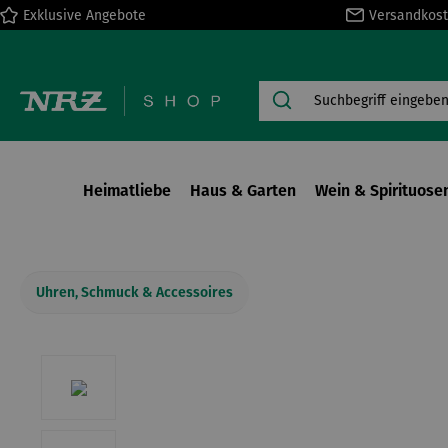
Exklusive Angebote
Versandkost
springen
Zur Hauptnavigation springen
Heimatliebe
Haus & Garten
Wein & Spirituose
Uhren, Schmuck & Accessoires
Bildergalerie überspringen