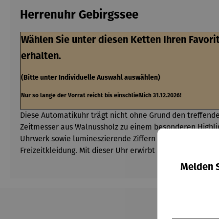
Herrenuhr Gebirgssee
Wählen Sie unter diesen Ketten Ihren Favori
erhalten.
(Bitte unter Individuelle Auswahl auswählen)
Nur so lange der Vorrat reicht bis einschließlich 31.12.2026!
Diese Automatikuhr trägt nicht ohne Grund den treffende
Zeitmesser aus Walnussholz zu einem besonderen Highligh
Uhrwerk sowie lumineszierende Ziffern und Indizes, die i
Freizeitkleidung. Mit dieser Uhr erwirbt man ein Stück N
Melden S
Produktgalerie überspringen