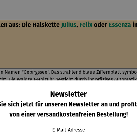
ten aus: Die Halskette
Julius
,
Felix
oder
Essenza
im
n Namen "Gebirgssee". Das strahlend blaue Ziffernblatt symbol
t. Die Waidzeit-Holzuhr besticht durch ihr präzises Automatiku
m Dunkeln leuchten. Dieser Zeitmesser ist ein echter Hingucker
atur und alpines Lebensgefühl!
Newsletter
ie sich jetzt für unseren Newsletter an und profit
von einer versandkostenfreien Bestellung!
E-Mail-Adresse