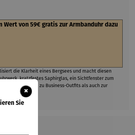
 Wert von 59€ gratis zur Armbanduhr dazu
isiert die Klarheit eines Bergsees und macht diesen
hrwerk, kratzfestes Saphirglas, ein Sichtfenster zum
 und passt sowohl zu Business-Outfits als auch zur
×
ieren Sie