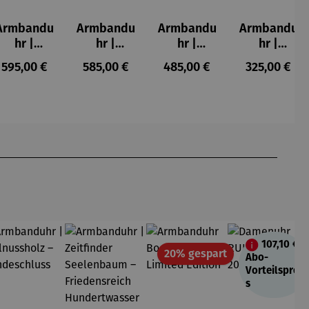
Armbandu
Armbandu
Armbandu
Armbandu
hr |
hr |
hr |
hr |
Atrium
Atrium
Automatik
Bauhaus
:
Regulärer Preis:
Regulärer Preis:
Regulärer Preis:
Regulärer P
595,00 €
585,00 €
485,00 €
325,00 €
Automatik
Automatik
– Flieger
40
uhr -
uhr -
Walter
Walter
Gropius
Gropius
107,10 €
Rabatt
20% gespart
Abo-
Vorteilsprei
s