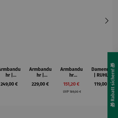
🎁 Rabatt sichern! 🎁
Armbandu
Armbandu
Armbandu
Damenuhr
hr |
hr |
hr
| RUHLA
Walnussh
Zeitfinder
Bochum –
Style
s:
Regulärer Preis:
Regulärer Preis:
Verkaufspreis:
Regulärer P
249,00 €
229,00 €
151,20 €
119,00 €
olz –
Seelenbau
Limited
20417-8
Regulärer Preis:
Sendeschl
m –
Edition
UVP
189,00 €
uss
Friedensr
eich
Hundertw
asser