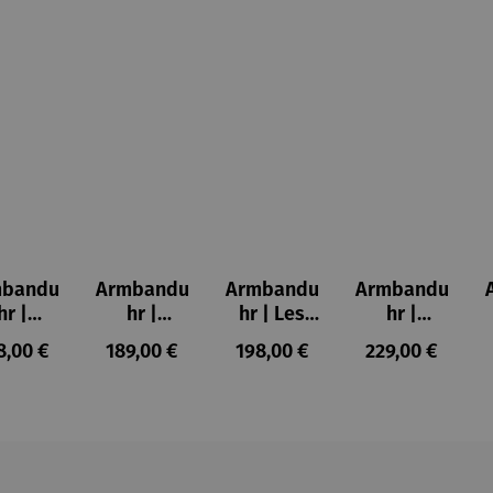
mbandu
Armbandu
Armbandu
Armbandu
hr |
hr |
hr | Les
hr |
nstler
Lederarm
Nymphéas
Schönheit
gulärer Preis:
Regulärer Preis:
Regulärer Preis:
Regulärer Prei
8,00 €
189,00 €
198,00 €
229,00 €
ndrian
band –
– Claude
ist zeitlos
ableau
Läuft
Monet
–
r. IV
Friedensr
eich
Hundertw
asser