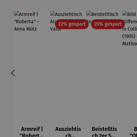
Wortmale
rei
Rabatt
Rabatt
22% gespart
25% gespart
Armreif |
Ausziehtis
Beistelltis
B
"Roberta"
ch
ch 2er Set
"O