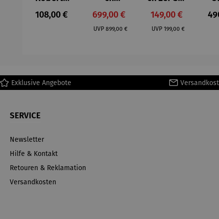
– Anna
Aluminium
– Dalias
Fen
Regulärer Preis:
Verkaufspreis:
Verkaufspreis:
Reg
108,00 €
699,00 €
149,00 €
49
Mütz
– Valor
Col
Regulärer Preis:
Regulärer Preis:
(1
UVP
899,00 €
UVP
199,00 €
H
Ma
Exklusive Angebote
Versandkost
SERVICE
Newsletter
Hilfe & Kontakt
Retouren & Reklamation
Versandkosten