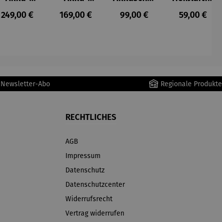
Staubsau
Staubsau
uber
tteuse
s:
Regulärer Preis:
Regulärer Preis:
Regulärer Preis:
Regulärer P
249,00 €
169,00 €
99,00 €
59,00 €
ger
ger DS02
AutoClean
r Newsletter-Abo
Regionale Produkte
RECHTLICHES
AGB
Impressum
Datenschutz
Datenschutzcenter
Widerrufsrecht
Vertrag widerrufen