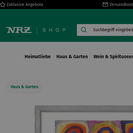
Exklusive Angebote
Versandkost
springen
Zur Hauptnavigation springen
Heimatliebe
Haus & Garten
Wein & Spirituose
Haus & Garten
Bildergalerie überspringen