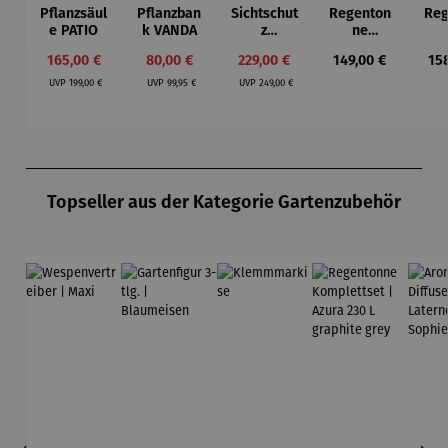
Pflanzsäul
Pflanzban
Sichtschut
Regenton
Reg
e PATIO
k VANDA
z
ne
Pflanzspal
Kompletts
Kom
Verkaufspreis:
Verkaufspreis:
Verkaufspreis:
Regulärer Preis:
Reg
165,00 €
80,00 €
229,00 €
149,00 €
15
ier aus
et |
et 
Regulärer Preis:
Regulärer Preis:
Regulärer Preis:
Teakholz
Amphore
2
UVP
199,00 €
UVP
99,95 €
UVP
249,00 €
mit
240 L
gr
Pflanzbeh
terrakotta
g
älter –
Holmer
Produktgalerie überspringen
Topseller aus der Kategorie Gartenzubehör