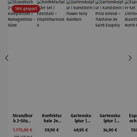
Rabatt
18% gespart
Strandkor
Konfektsc
Gartensku
Gartensku
Esp
b 2-Sitzer
hale 2er
lptur |
lptur |
och
Kompletts
Set |
Kunststein
Kunststein
7-
Verkaufspreis:
Regulärer Preis:
Regulärer Preis:
Regulärer Preis:
Reg
1.775,00 €
59,90 €
49,95 €
34,90 €
15
et |
Edelstahl
| Flower
| Prinz
Li
Regulärer Preis:
Mahagoni
–
Fairy
kniend –
Ed